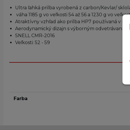
Ultra ľahká prilba vyrobená z carbon/Kevlar/ sklo
váha 1185 g vo veľkosti 54 až 56 a 1230 g vo veľkost
Atraktívny vzhľad ako prilba HP7 používaná v F1
Aerodynamický dizajn s výborným odvetrávaním bra
SNELL CMR-2016
Veľkosti: 52 - 59
Farba