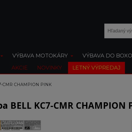
VÝBAVA MOTOKÁRY
VÝBAVA DO BOX
AKCIE
NOVINKY
LETNÝ VÝPREDAJ
KC7-CMR CHAMPION PINK
lba BELL KC7-CMR CHAMPION 