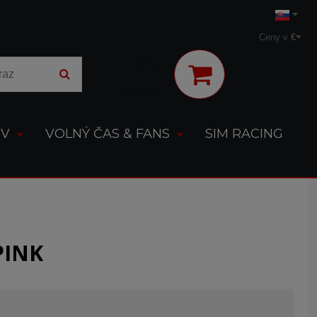
Ceny v
€
Môj účet
OV
VOLNÝ ČAS & FANS
SIM RACING
PINK