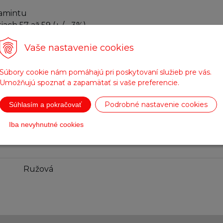
lamintu
iach 57 až 59 (+ / - 3%)
Vaše nastavenie cookies
dy a hlavy Dvojitý visor proti zahmlievaniu
Súbory cookie nám pomáhajú pri poskytovaní služieb pre vás.
Umožňujú spoznať a zapamätať si vaše preferencie.
Podrobné nastavenie cookies
Súhlasím a pokračovať
Iba nevyhnutné cookies
Parametre
Ružová