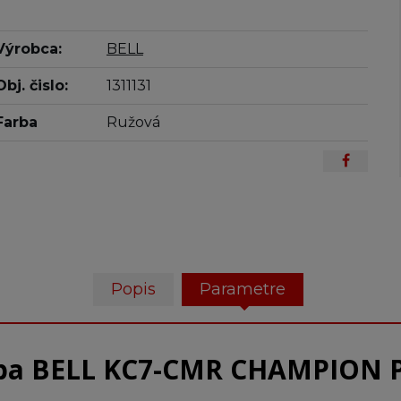
Výrobca:
BELL
Obj. čislo:
1311131
Farba
Ružová
Popis
Parametre
lba BELL KC7-CMR CHAMPION 