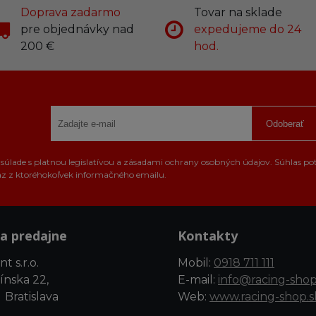
Doprava zadarmo
Tovar na sklade
pre objednávky nad
expedujeme do 24
200 €
hod.
Odoberať
úlade s platnou legislatívou a zásadami ochrany osobných údajov. Súhlas po
az z ktoréhokoľvek informačného emailu.
a predajne
Kontakty
t s.r.o.
Mobil:
0918 711 111
ínska 22,
E-mail:
info@racing-shop
 Bratislava
Web:
www.racing-shop.s