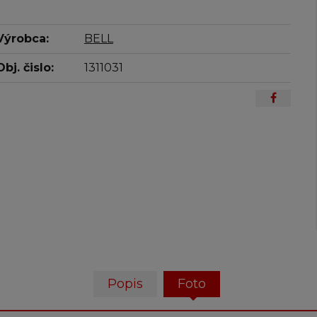
Výrobca:
BELL
Obj. čislo:
1311031
Popis
Foto