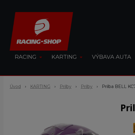
RACING
KARTING
VÝBAVA AUTA
Úvod
KARTING
Prilby
Prilby
Prilba BELL KC
Pri