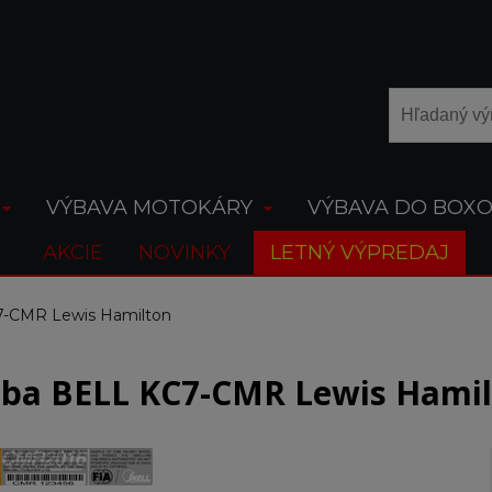
VÝBAVA MOTOKÁRY
VÝBAVA DO BOX
AKCIE
NOVINKY
LETNÝ VÝPREDAJ
7-CMR Lewis Hamilton
lba BELL KC7-CMR Lewis Hami