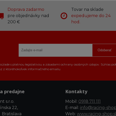
Doprava zadarmo
Tovar na sklade
pre objednávky nad
expedujeme do 24
200 €
hod.
Odoberať
úlade s platnou legislatívou a zásadami ochrany osobných údajov. Súhlas po
az z ktoréhokoľvek informačného emailu.
a predajne
Kontakty
t s.r.o.
Mobil:
0918 711 111
ínska 22,
E-mail:
info@racing-shop
 Bratislava
Web:
www.racing-shop.s