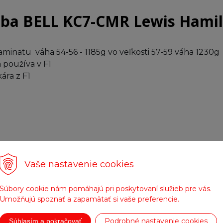
lba BELL KC7-CMR Lewis Hami
laminatu váha 54-56 - 1185g vo veľkosti 57-59 váha 1230g 
 používa v F1
ára z F1
ojitý visor proti zahmlievaniu
Vaše nastavenie cookies
Súbory cookie nám pomáhajú pri poskytovaní služieb pre vás.
Umožňujú spoznať a zapamätať si vaše preferencie.
Podrobné nastavenie cookies
Súhlasím a pokračovať