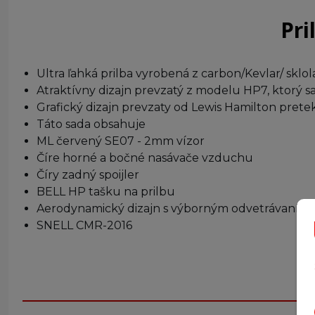
Pri
Ultra ľahká prilba vyrobená z carbon/Kevlar/ sklo
Atraktívny dizajn prevzatý z modelu HP7, ktorý sa
Grafický dizajn prevzaty od Lewis Hamilton pretek
Táto sada obsahuje
ML červený SE07 - 2mm vízor
Číre horné a bočné nasávače vzduchu
Číry zadný spoijler
BELL HP tašku na prilbu
Aerodynamický dizajn s výborným odvetrávaním Dv
SNELL CMR-2016