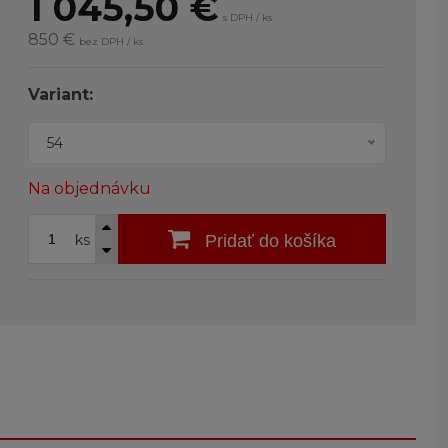
1 045,50
€
s DPH / ks
850 €
bez DPH / ks
Variant:
54
Na objednávku
ks
Pridať do košíka