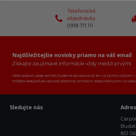
Telefonické
objednávky
0918 711 111
Najdôležitejšie novinky priamo na váš email
Získajte zaujímavé informácie vždy medzi prvými
Vaše osobné údaje (email) budeme spracovávať len za týmto účelom v s
môžete kedykoľvek odvolať písomne, emailom alebo kliknutím na odk
Sledujte nás
Adres
Carpoin
Budat
851 06