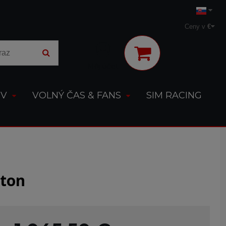
Ceny v
€
Môj účet
OV
VOLNÝ ČAS & FANS
SIM RACING
lton