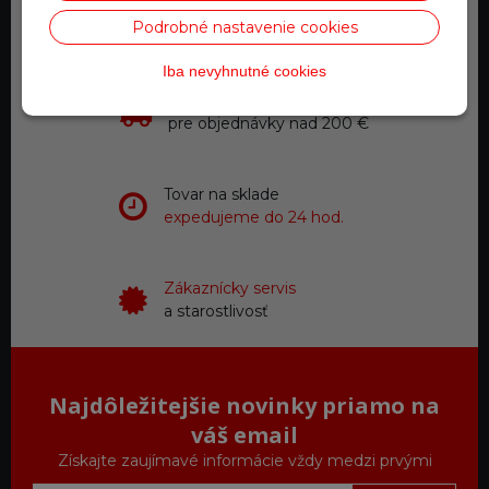
Telefonické objednávky
Podrobné nastavenie cookies
0918 711 111
Iba nevyhnutné cookies
Doprava zadarmo
pre objednávky nad 200 €
Tovar na sklade
expedujeme do 24 hod.
Zákaznícky servis
a starostlivosť
Najdôležitejšie novinky priamo na
váš email
Získajte zaujímavé informácie vždy medzi prvými