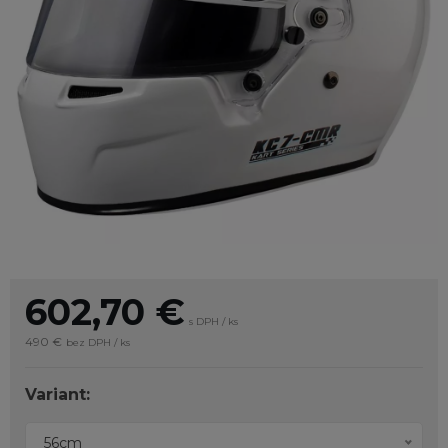
602,70
€
s DPH / ks
490 €
bez DPH / ks
Variant:
56cm