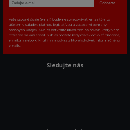
Odoberať
Vaše osobné údaje (email) budeme spracovávať len za týmto
účelom v súlade s platnou legislatívou a zásadami ochrany
osobných údajov. Súhlas potvrdíte kliknutím na odkaz, ktorý vám
pošleme na váš email. Súhlas môžete kedykoľvek odvolať písomne,
emailom alebo kliknutím na odkaz z ktoréhokoľvek informačného
emailu.
Sledujte nás