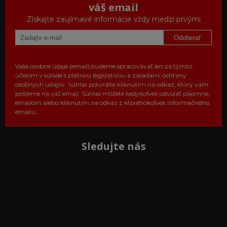
váš email
Získajte zaujímavé informácie vždy medzi prvými
Odoberať
Vaše osobné údaje (email) budeme spracovávať len za týmto
účelom v súlade s platnou legislatívou a zásadami ochrany
osobných údajov. Súhlas potvrdíte kliknutím na odkaz, ktorý vám
pošleme na váš email. Súhlas môžete kedykoľvek odvolať písomne,
emailom alebo kliknutím na odkaz z ktoréhokoľvek informačného
emailu.
Sledujte nás