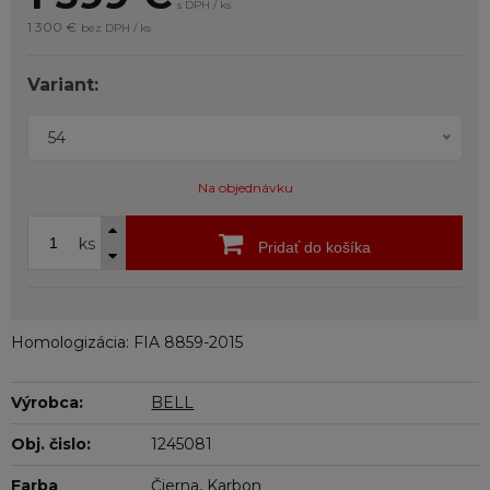
s DPH / ks
1 300 €
bez DPH / ks
Variant:
54
Na objednávku
ks
Pridať do košíka
Homologizácia: FIA 8859-2015
Výrobca:
BELL
Obj. čislo:
1245081
Farba
Čierna, Karbon