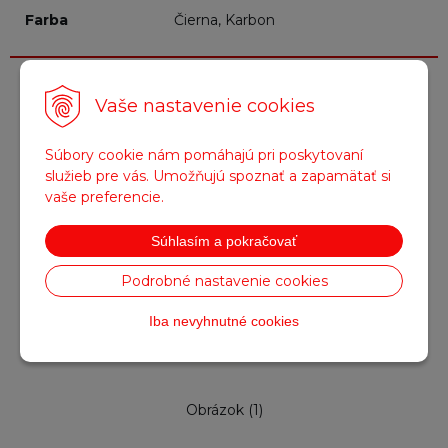
Farba
Čierna, Karbon
Fotogaléria
Vaše nastavenie cookies
Súbory cookie nám pomáhajú pri poskytovaní
služieb pre vás. Umožňujú spoznať a zapamätať si
vaše preferencie.
Súhlasím a pokračovať
Podrobné nastavenie cookies
Iba nevyhnutné cookies
Obrázok (1)