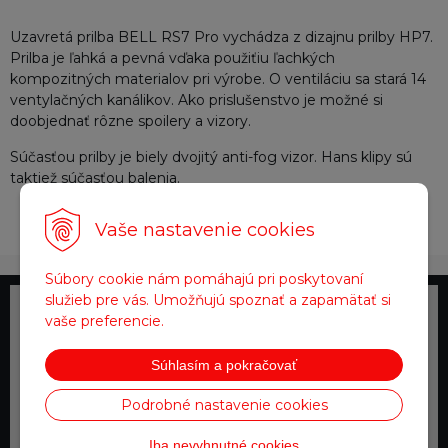
Uzavretá prilba BELL RS7 Pro vychádza z dizajnu prilby HP7.
Prilba je ľahká a pevná vďaka použiťiu ľachkých
kompozitných materialov pri výrobe. O ventiláciu sa stará 14
ventylačných kanálikov. Ako prislušenstvo je možné si
doobjednať rôzne spoilery a vizory.
Súčasťou prilby je biely dvojitý anti-fog vizor. Hans klipy sú
taktiež súčasťou balenia.
Vaše nastavenie cookies
Súbory cookie nám pomáhajú pri poskytovaní
služieb pre vás. Umožňujú spoznať a zapamätať si
Telefonické objednávky
vaše preferencie.
0918 711 111
Súhlasím a pokračovať
Doprava zadarmo
Podrobné nastavenie cookies
pre objednávky nad 200 €
Iba nevyhnutné cookies