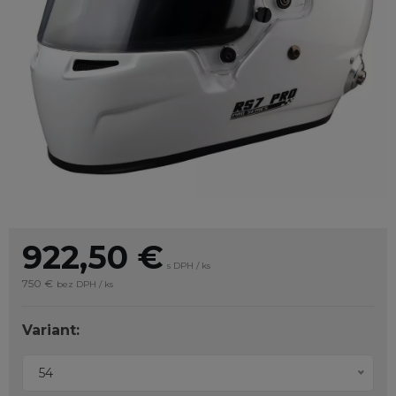
922,50
€
s DPH / ks
750 €
bez DPH / ks
Variant:
54