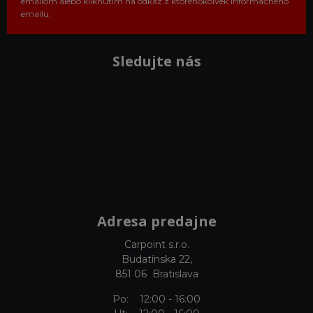
emailom alebo kliknutím na odkaz z ktoréhokoľvek informačného
emailu.
Sledujte nás
Adresa predajne
Carpoint s.r.o.
Budatínska 22,
851 06 Bratislava
Po: 12:00 - 16:00