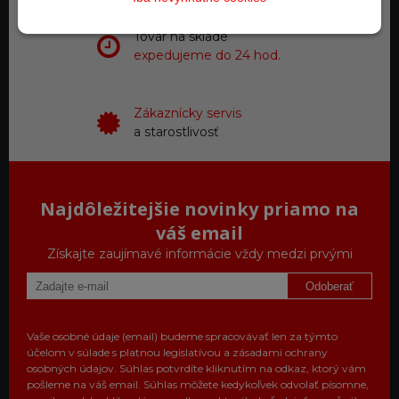
Tovar na sklade
expedujeme do 24 hod.
Zákaznícky servis
a starostlivosť
Najdôležitejšie novinky priamo na
váš email
Získajte zaujímavé informácie vždy medzi prvými
Odoberať
Vaše osobné údaje (email) budeme spracovávať len za týmto
účelom v súlade s platnou legislatívou a zásadami ochrany
osobných údajov. Súhlas potvrdíte kliknutím na odkaz, ktorý vám
pošleme na váš email. Súhlas môžete kedykoľvek odvolať písomne,