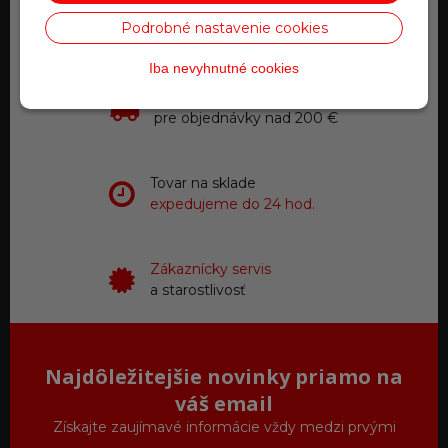
Telefonické objednávky
Podrobné nastavenie cookies
0918 711 111
Iba nevyhnutné cookies
Doprava zadarmo
pre objednávky nad 200 €
Tovar na sklade
expedujeme do 24 hod.
Zákaznícky servis
a starostlivosť
Najdôležitejšie novinky priamo na
váš email
Získajte zaujímavé informácie vždy medzi prvými