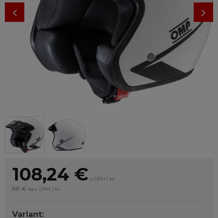
108,24
€
s DPH / ks
88 €
bez DPH / ks
Variant: