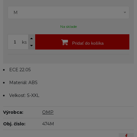
M
Na sklade
ks
Pridať do košíka
ECE 22.05
Materiál: ABS
Velkosť: S-XXL
Výrobca:
OMP
Obj. čislo:
474M