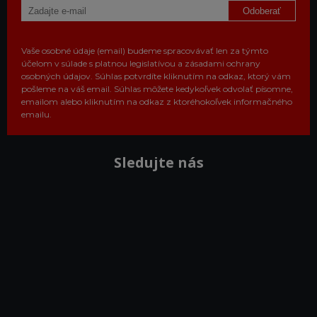
Odoberať
Vaše osobné údaje (email) budeme spracovávať len za týmto
účelom v súlade s platnou legislatívou a zásadami ochrany
osobných údajov. Súhlas potvrdíte kliknutím na odkaz, ktorý vám
pošleme na váš email. Súhlas môžete kedykoľvek odvolať písomne,
emailom alebo kliknutím na odkaz z ktoréhokoľvek informačného
emailu.
Sledujte nás