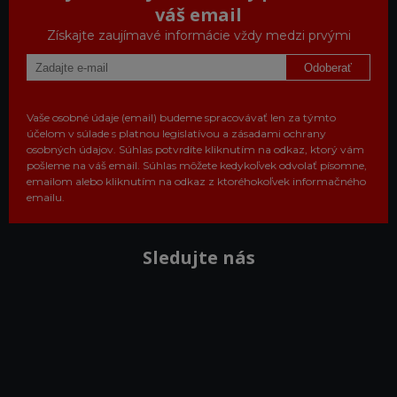
váš email
Získajte zaujímavé informácie vždy medzi prvými
Odoberať
Vaše osobné údaje (email) budeme spracovávať len za týmto
účelom v súlade s platnou legislatívou a zásadami ochrany
osobných údajov. Súhlas potvrdíte kliknutím na odkaz, ktorý vám
pošleme na váš email. Súhlas môžete kedykoľvek odvolať písomne,
emailom alebo kliknutím na odkaz z ktoréhokoľvek informačného
emailu.
Sledujte nás