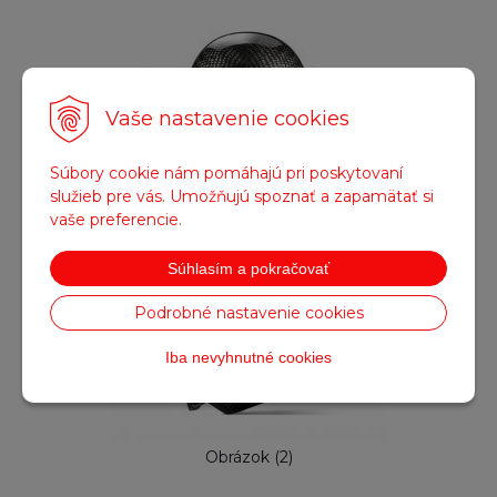
Vaše nastavenie cookies
Súbory cookie nám pomáhajú pri poskytovaní
služieb pre vás. Umožňujú spoznať a zapamätať si
vaše preferencie.
Obrázok (1)
Súhlasím a pokračovať
Podrobné nastavenie cookies
Iba nevyhnutné cookies
Obrázok (2)