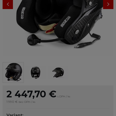
2 447,70
€
s DPH / ks
1 990 €
bez DPH / ks
Variant: