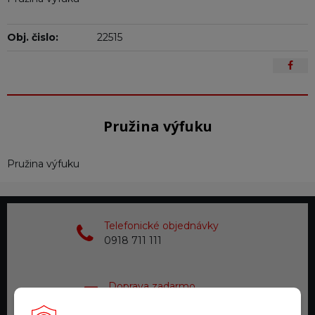
Obj. čislo:
22515
Pružina výfuku
Pružina výfuku
Telefonické objednávky
0918 711 111
Doprava zadarmo
pre objednávky nad 200 €