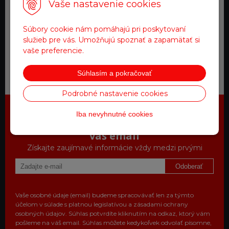
Vaše nastavenie cookies
Tovar na sklade
Súbory cookie nám pomáhajú pri poskytovaní
expedujeme do 24 hod.
služieb pre vás. Umožňujú spoznať a zapamätať si
vaše preferencie.
Zákaznícky servis
Súhlasím a pokračovať
a starostlivosť
Podrobné nastavenie cookies
Iba nevyhnutné cookies
Najdôležitejšie novinky priamo na
váš email
Získajte zaujímavé informácie vždy medzi prvými
Odoberať
Vaše osobné údaje (email) budeme spracovávať len za týmto
účelom v súlade s platnou legislatívou a zásadami ochrany
osobných údajov. Súhlas potvrdíte kliknutím na odkaz, ktorý vám
pošleme na váš email. Súhlas môžete kedykoľvek odvolať písomne,