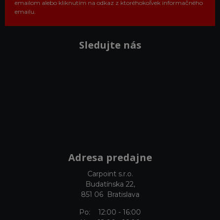
emailom alebo kliknutím na odkaz z ktoréhokoľvek informačného
emailu.
Sledujte nás
Adresa predajne
Carpoint s.r.o.
Budatínska 22,
851 06 Bratislava
Po: 12:00 - 16:00