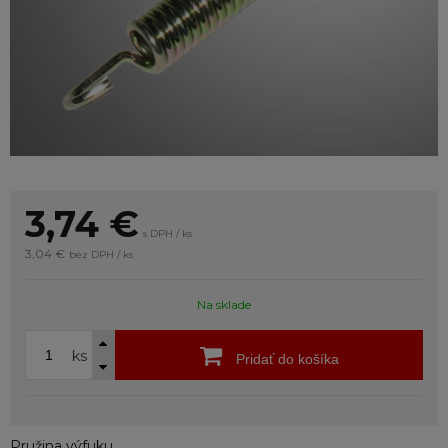
3,74
€
s DPH / ks
3,04 €
bez DPH / ks
Na sklade
ks
Pridať do košíka
Pružina výfuku