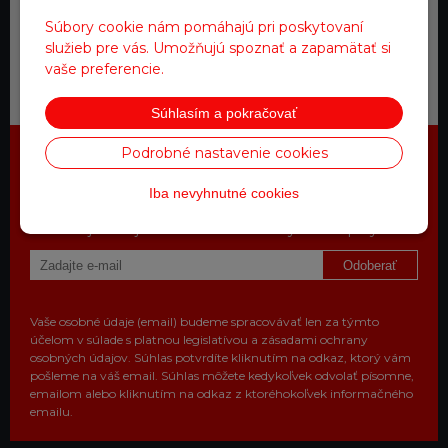
expedujeme do 24 hod.
Súbory cookie nám pomáhajú pri poskytovaní
služieb pre vás. Umožňujú spoznať a zapamätať si
vaše preferencie.
Zákaznícky servis
a starostlivosť
Súhlasím a pokračovať
Podrobné nastavenie cookies
Najdôležitejšie novinky priamo na
Iba nevyhnutné cookies
váš email
Získajte zaujímavé informácie vždy medzi prvými
Odoberať
Vaše osobné údaje (email) budeme spracovávať len za týmto
účelom v súlade s platnou legislatívou a zásadami ochrany
osobných údajov. Súhlas potvrdíte kliknutím na odkaz, ktorý vám
pošleme na váš email. Súhlas môžete kedykoľvek odvolať písomne,
emailom alebo kliknutím na odkaz z ktoréhokoľvek informačného
emailu.