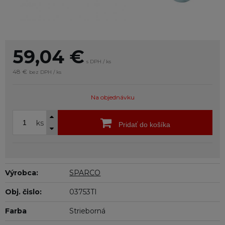
59,04
€
s DPH / ks
48 €
bez DPH / ks
Na objednávku
ks
Pridať do košíka
Výrobca:
SPARCO
Obj. čislo:
03753TI
Farba
Strieborná