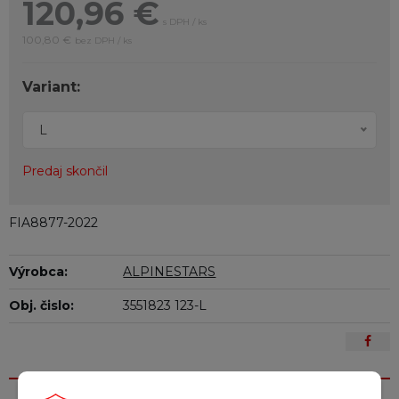
120,96
€
s DPH / ks
100,80 €
bez DPH / ks
Variant:
L
Predaj skončil
FIA8877-2022
Výrobca:
ALPINESTARS
Obj. čislo:
3551823 123-L