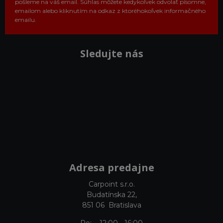
pošleme na váš email. Súhlas môžete kedykoľvek odvolať písomne,
emailom alebo kliknutím na odkaz z ktoréhokoľvek informačného
emailu.
Sledujte nás
Adresa predajne
Carpoint s.r.o.
Budatínska 22,
851 06 Bratislava