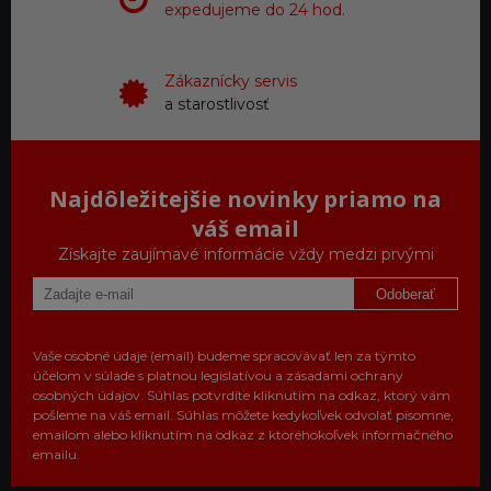
expedujeme do 24 hod.
Zákaznícky servis
a starostlivosť
Najdôležitejšie novinky priamo na
váš email
Získajte zaujímavé informácie vždy medzi prvými
Odoberať
Vaše osobné údaje (email) budeme spracovávať len za týmto
účelom v súlade s platnou legislatívou a zásadami ochrany
osobných údajov. Súhlas potvrdíte kliknutím na odkaz, ktorý vám
pošleme na váš email. Súhlas môžete kedykoľvek odvolať písomne,
emailom alebo kliknutím na odkaz z ktoréhokoľvek informačného
emailu.