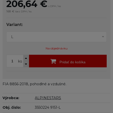
206,64
€
s DPH / ks
168 €
bez DPH / ks
Variant:
L
Na objednávku
ks
Pridať do košíka
FIA 8856-2018, pohodlné a vzdušné.
Výrobca:
ALPINESTARS
Obj. čislo:
3550224 9151-L