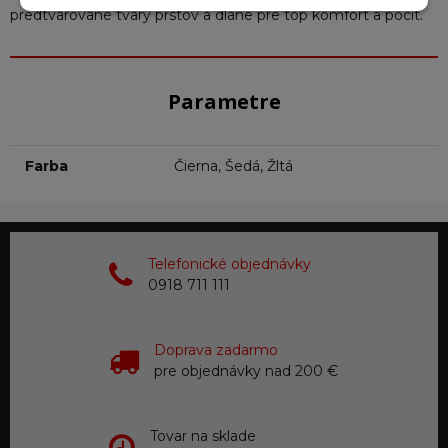
predtvarované tvary prstov a dlane pre top komfort a pocit.
Parametre
Farba
Čierna, Šedá, Žltá
Telefonické objednávky
0918 711 111
Doprava zadarmo
pre objednávky nad 200 €
Tovar na sklade