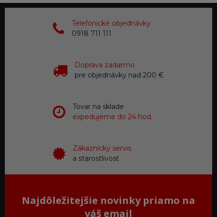
Telefonické objednávky
0918 711 111
Doprava zadarmo
pre objednávky nad 200 €
Tovar na sklade
expedujeme do 24 hod.
Zákaznícky servis
a starostlivosť
Najdôležitejšie novinky priamo na
váš email