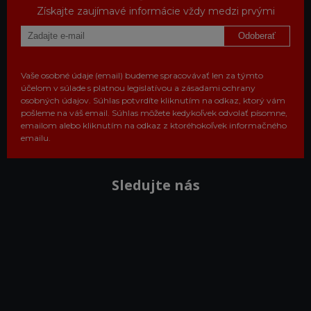
Získajte zaujímavé informácie vždy medzi prvými
Odoberať
Vaše osobné údaje (email) budeme spracovávať len za týmto
účelom v súlade s platnou legislatívou a zásadami ochrany
osobných údajov. Súhlas potvrdíte kliknutím na odkaz, ktorý vám
pošleme na váš email. Súhlas môžete kedykoľvek odvolať písomne,
emailom alebo kliknutím na odkaz z ktoréhokoľvek informačného
emailu.
Sledujte nás