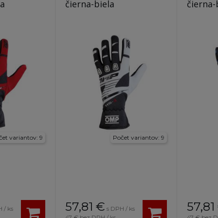
na
čierna-biela
čierna-
et variantov: 9
Počet variantov: 9
57,81
€
57,81
 / ks
s DPH / ks
47 €
bez DPH / ks
47 €
bez D