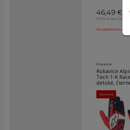
46,49
€
s D
37,80 €
bez DPH / 
Na objednávku
O
Rukavice
Rukavice Alpi
Tech 1-K Race
detské, 
Novinka