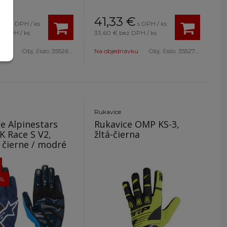
€
41,33
€
s DPH / ks
s DPH / ks
z DPH / ks
33,60 €
bez DPH / ks
ávku
Obj. čislo:
3552623 1169-S
Na objednávku
Obj. čislo:
3552723 164-S
Rukavice
e Alpinestars
Rukavice OMP KS-3,
K Race S V2,
žltá-čierna
detské, čierne / modré
5%