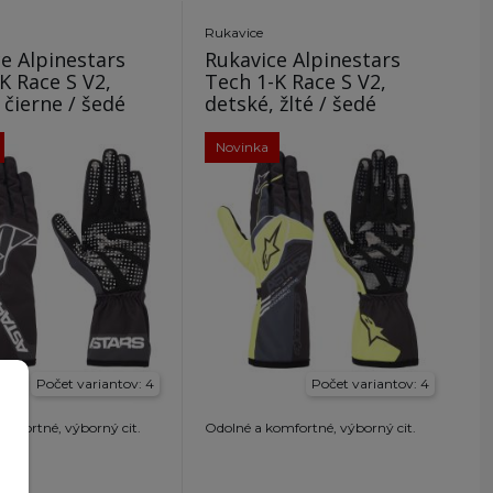
Rukavice
e Alpinestars
Rukavice Alpinestars
K Race S V2,
Tech 1-K Race S V2,
detské, čierne / šedé
detské, žlté / šedé
Novinka
Počet variantov: 4
Počet variantov: 4
omfortné, výborný cit.
Odolné a komfortné, výborný cit.