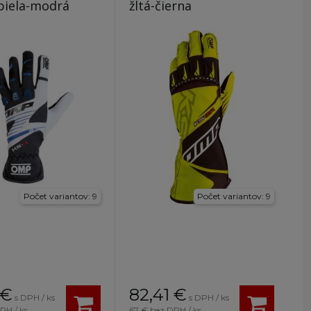
biela-modrá
žltá-čierna
Počet variantov: 9
Počet variantov: 9
€
82,41
€
s DPH / ks
s DPH / ks
PH / ks
67 €
bez DPH / ks