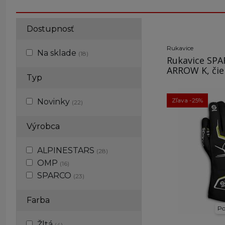
Dostupnosť
Rukavice
Na sklade
(18)
Rukavice SP
ARROW K, čie
Typ
Zľava -25%
Novinky
(22)
Výrobca
ALPINESTARS
(28)
OMP
(16)
SPARCO
(23)
Farba
Po
Žltá
(4)