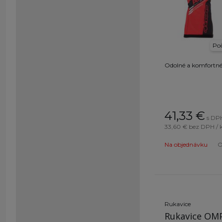
Poč
Odolné a komfortné,
41,33
€
s DPH
33,60 €
bez DPH / 
Na objednávku
O
Rukavice
Rukavice OMP