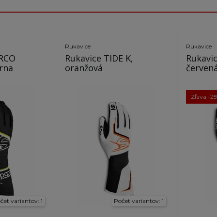
Rukavice
Rukavice
ARCO
Rukavice TIDE K,
Rukavic
rna
oranžová
červen
Zľava -2
čet variantov: 1
Počet variantov: 1