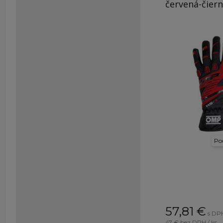
červená-čier
Poč
57,81
€
s DPH
47 €
bez DPH / ks