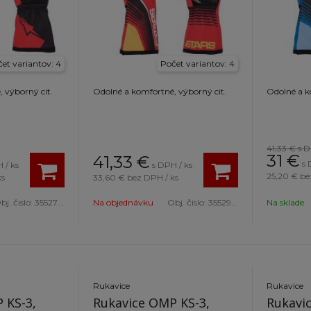
et variantov: 4
Počet variantov: 4
 výborný cit.
Odolné a komfortné, výborný cit.
Odolné a k
41,33 €
s 
31
€
41,33
€
s 
 / ks
s DPH / ks
25,20 €
be
ks
33,60 €
bez DPH / ks
bj. čislo:
3552723 31-S
Na objednávku
Obj. čislo:
3552923 3340-S
Na sklade
Rukavice
Rukavice
 KS-3,
Rukavice OMP KS-3,
Rukavi