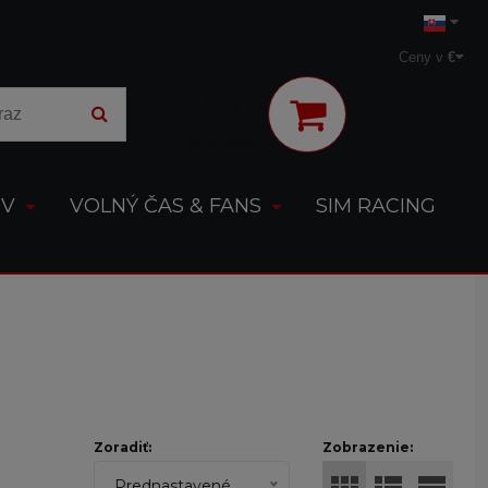
Ceny v
€
Môj účet
OV
VOLNÝ ČAS & FANS
SIM RACING
Zoradiť:
Zobrazenie:
Prednastavené