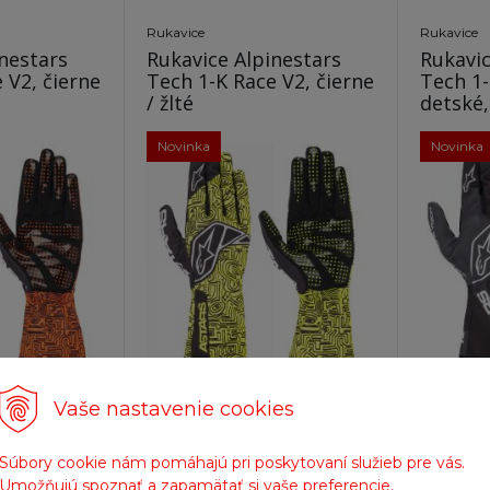
Rukavice
Rukavice
nestars
Rukavice Alpinestars
Rukavic
 V2, čierne
Tech 1-K Race V2, čierne
Tech 1-
/ žlté
Novinka
Novinka
čet variantov: 5
Počet variantov: 5
Vaše nastavenie cookies
 výborný cit.
Odolné a komfortné, výborný cit.
Odolné a k
Súbory cookie nám pomáhajú pri poskytovaní služieb pre vás.
Umožňujú spoznať a zapamätať si vaše preferencie.