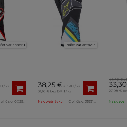
čet variantov: 1
Počet variantov: 4
44,40 €
s
33,30
38,25
€
H / ks
s DPH / ks
27,08 €
be
31,10 €
bez DPH / ks
bj. čislo:
00255510NRRS
Na objednávku
Obj. čislo:
3553122 1757-S
Na sklade