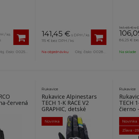
141,45 €
s 
106,0
141,45
€
H / ks
s DPH / ks
s
86,25 €
be
115 €
bez DPH / ks
bj. čislo:
00255712NRGF
Na objednávku
Obj. čislo:
0028610NRAF
Na sklade
Rukavice
Rukavice
ARCO
Rukavice Alpinestars
Rukavic
na-červená
TECH 1-K RACE V2
TECH 1
GRAPHIC, detské
čierno 
Novinka
Novinka
Zľava -2