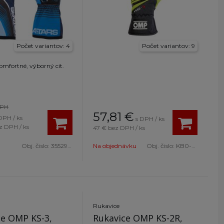
Počet variantov: 4
Počet variantov: 9
omfortné, výborný cit.
DPH
57,81
€
DPH / ks
s DPH / ks
z DPH / ks
47 €
bez DPH / ks
Obj. čislo:
3552923 78-XL
Na objednávku
Obj. čislo:
KB0-2743-B01-059-004
Rukavice
ce OMP KS-3,
Rukavice OMP KS-2R,