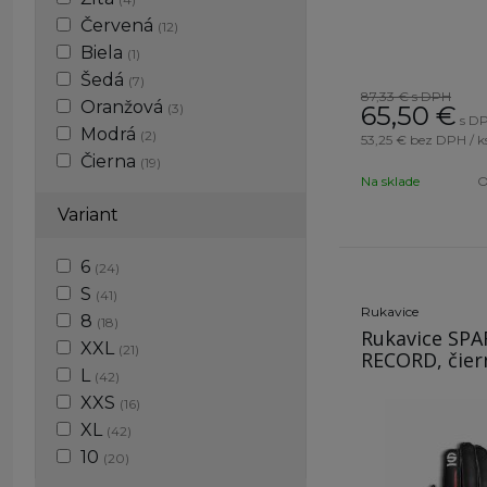
Červená
(12)
Biela
(1)
Šedá
(7)
87,33 €
s DPH
Oranžová
(3)
65,50
€
s DP
Modrá
(2)
53,25 €
bez DPH / k
Čierna
(19)
Na sklade
O
Variant
6
(24)
S
(41)
Rukavice
8
(18)
Rukavice SP
XXL
(21)
RECORD, čier
L
(42)
XXS
(16)
XL
(42)
10
(20)
XS
(16)