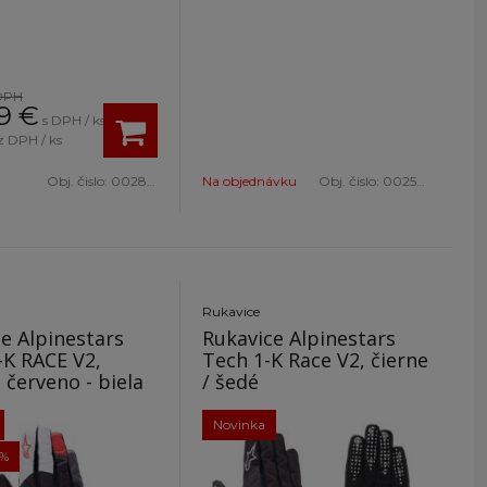
DPH
9
€
s DPH / ks
z DPH / ks
Obj. čislo:
0028613RSNR
Na objednávku
Obj. čislo:
002555AZRS...
Rukavice
e Alpinestars
Rukavice Alpinestars
-K RACE V2,
Tech 1-K Race V2, čierne
- červeno - biela
/ šedé
Novinka
5%