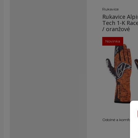
Rukavice
Rukavice Alpi
Tech 1-K Race
/ oranžové
Novinka
Po
Odolné a komfortné,