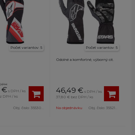
Počet variantov: 5
Počet variantov: 5
Odolné a komfortné, výborný cit.
 DPH
€
46,49
€
s DPH / ks
s DPH / ks
z DPH / ks
37,80 €
bez DPH / ks
Obj. čislo:
3553022 1293-XL
Na objednávku
Obj. čislo:
3552123 1169-S