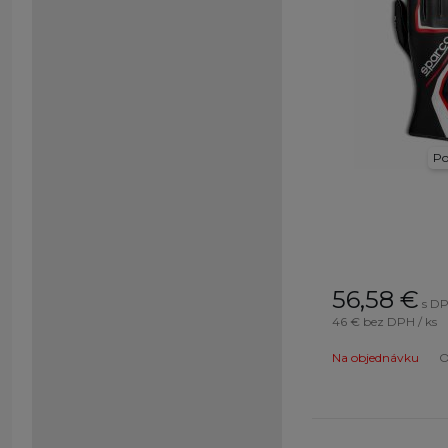
4
(25)
9
(18)
11
(19)
5
(25)
13
(18)
M
(41)
Po
7
(14)
12
(19)
56,58
€
s DP
46 €
bez DPH / ks
Na objednávku
O