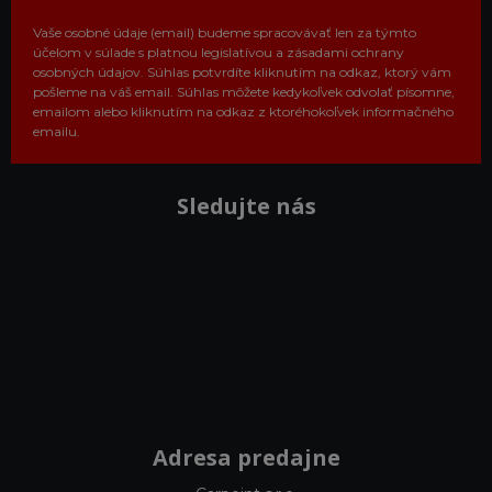
Vaše osobné údaje (email) budeme spracovávať len za týmto
účelom v súlade s platnou legislatívou a zásadami ochrany
osobných údajov. Súhlas potvrdíte kliknutím na odkaz, ktorý vám
pošleme na váš email. Súhlas môžete kedykoľvek odvolať písomne,
emailom alebo kliknutím na odkaz z ktoréhokoľvek informačného
emailu.
Sledujte nás
Adresa predajne