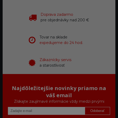
Doprava zadarmo
pre objednávky nad 200 €
Tovar na sklade
expedujeme do 24 hod.
Zákaznícky servis
a starostlivosť
Najdôležitejšie novinky priamo na
váš email
Získajte zaujímavé informácie vždy medzi prvými
Odoberať