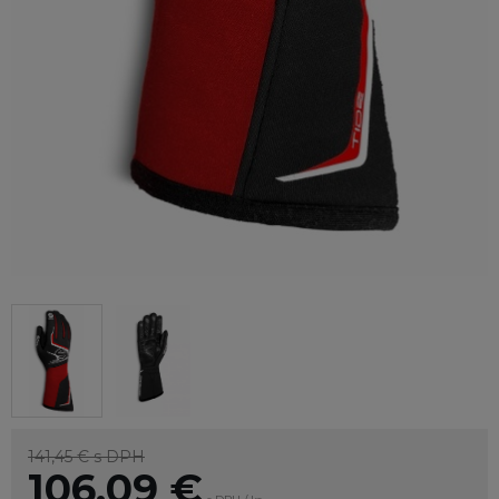
141,45 €
s DPH
106,09
€