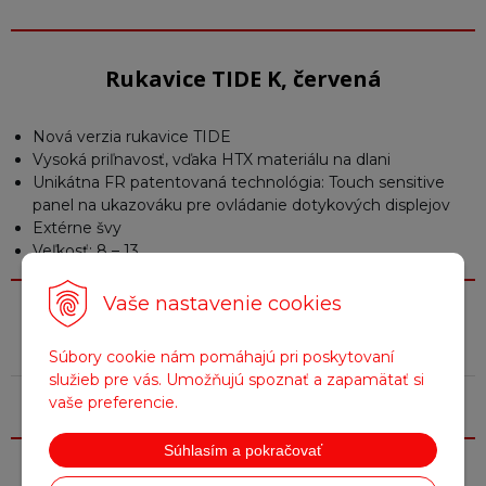
Rukavice TIDE K, červená
Nová verzia rukavice TIDE
Vysoká priľnavosť, vďaka HTX materiálu na dlani
Unikátna FR patentovaná technológia: Touch sensitive
panel na ukazováku pre ovládanie dotykových displejov
Extérne švy
Veľkosť: 8 – 13
Vaše nastavenie cookies
Parametre
Súbory cookie nám pomáhajú pri poskytovaní
služieb pre vás. Umožňujú spoznať a zapamätať si
Farba
Červená
vaše preferencie.
Súhlasím a pokračovať