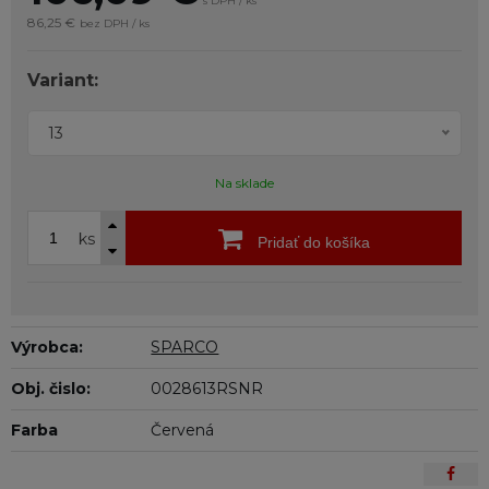
s DPH / ks
86,25 €
bez DPH / ks
Variant:
13
Na sklade
ks
Pridať do košíka
Výrobca:
SPARCO
Obj. čislo:
0028613RSNR
Farba
Červená