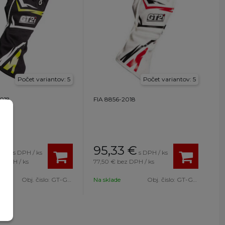
Počet variantov: 5
Počet variantov: 5
2018
FIA 8856-2018
€
95,33
€
s DPH / ks
s DPH / ks
z DPH / ks
77,50 €
bez DPH / ks
ávku
Obj. čislo:
GT-GANTS6.NJ.S
Na sklade
Obj. čislo:
GT-GANTS6.BL.M