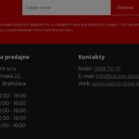
Odoberať
úlade s platnou legislatívou a zásadami ochrany osobných údajov. Súhlas po
az z ktoréhokoľvek informačného emailu.
a predajne
Kontakty
t s.r.o.
Mobil:
0918 711 111
ínska 22,
E-mail:
info@racing-shop
 Bratislava
Web:
www.racing-shop.s
:00 - 16:00
:00 - 16:00
:00 - 16:00
:00 - 16:00
:00 - 16:00