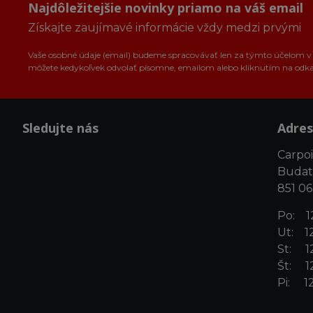
Najdôležitejšie novinky priamo na váš email
Získajte zaujímavé informácie vždy medzi prvými
Vaše osobné údaje (email) budeme spracovávať len za týmto účelom v s
môžete kedykoľvek odvolať písomne, emailom alebo kliknutím na odk
Sledujte nás
Adres
Carpoin
Budat
851 06
Po: 12
Ut: 12
St: 12
Št: 12
Pi: 12