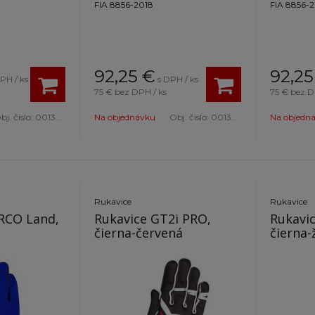
FIA 8856-2018
FIA 8856-
92,25
€
92,25
PH / ks
s DPH / ks
75 €
bez DPH / ks
75 €
bez D
bj. čislo:
001368EC10
Na objednávku
Obj. čislo:
001366NR10
Na objedn
Rukavice
Rukavice
RCO Land,
Rukavice GT2i PRO,
Rukavi
čierna-červená
čierna-