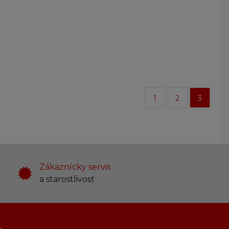
1
2
3
Zákaznícky servis
a starostlivosť