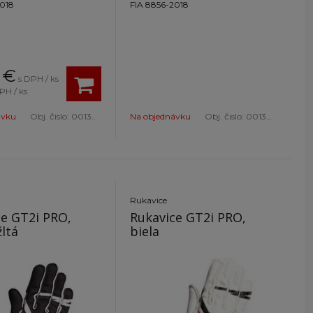
2018
FIA 8856-2018
€
s DPH / ks
PH / ks
ávku
Obj. čislo:
001366RS10
Na objednávku
Obj. čislo:
001366EB..
Rukavice
ce GT2i PRO,
Rukavice GT2i PRO,
žltá
biela