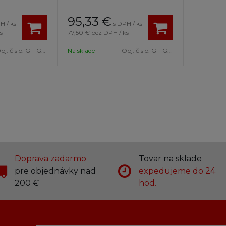
95,33
€
H / ks
s DPH / ks
s
77,50 €
bez DPH / ks
bj. čislo:
GT-GANTS6.R.L
Na sklade
Obj. čislo:
GT-GANTS6.B.M
Doprava zadarmo
Tovar na sklade
pre objednávky nad
expedujeme do 24
200 €
hod.