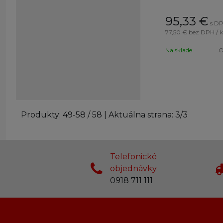
95,33
€
s DP
77,50 €
bez DPH / k
Na sklade
O
Produkty:
49
-
58
/
58
| Aktuálna strana:
3
/
3
Telefonické
objednávky
0918 711 111