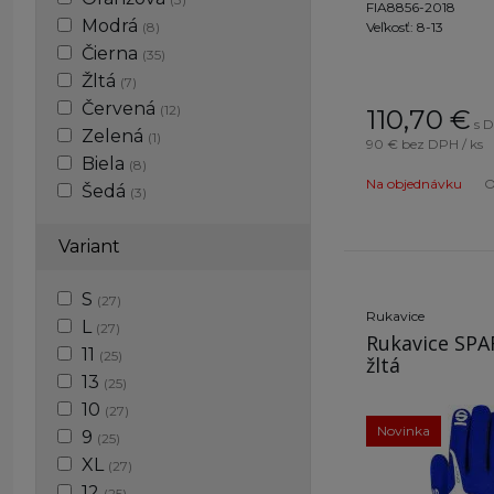
FIA8856-2018
Modrá
(8)
Veľkosť: 8-13
Čierna
(35)
Žltá
(7)
Červená
(12)
110,70
€
s D
Zelená
(1)
90 €
bez DPH / ks
Biela
(8)
Na objednávku
O
Šedá
(3)
antracit
(1)
Variant
S
(27)
Rukavice
L
(27)
Rukavice SPA
11
(25)
žltá
13
(25)
10
(27)
Novinka
9
(25)
XL
(27)
12
(25)