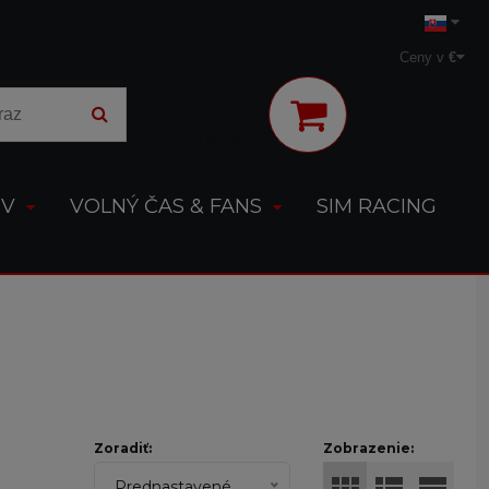
Ceny v
€
Môj účet
OV
VOLNÝ ČAS & FANS
SIM RACING
Zoradiť:
Zobrazenie:
Prednastavené