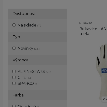
Dostupnosť
Rukavice
Na sklade
(11)
Rukavice LAN
biela
Typ
Novinky
(38)
Výrobca
ALPINESTARS
(22)
GT2i
(5)
SPARCO
(31)
Farba
Poč
Oranžová
(3)