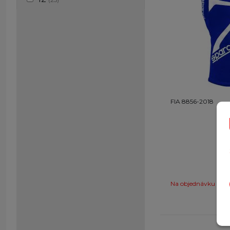
8
(26)
M
(27)
XXL
(27)
7
(4)
FIA 8856-2018
Na objednávku
O