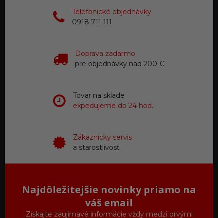
Telefonické objednávky
0918 711 111
Doprava zadarmo
pre objednávky nad 200 €
Tovar na sklade
expedujeme do 24 hod.
Zákaznícky servis
a starostlivosť
Najdôležitejšie novinky priamo na
váš email
Získajte zaujímavé informácie vždy medzi prvými