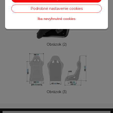
Podrobné nastavenie cookies
Iba nevyhnutné cookies
Obrázok (2)
Obrázok (3)