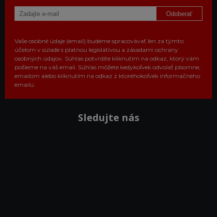
Odoberať
Vaše osobné údaje (email) budeme spracovávať len za týmto
účelom v súlade s platnou legislatívou a zásadami ochrany
osobných údajov. Súhlas potvrdíte kliknutím na odkaz, ktorý vám
pošleme na váš email. Súhlas môžete kedykoľvek odvolať písomne,
emailom alebo kliknutím na odkaz z ktoréhokoľvek informačného
emailu.
Sledujte nás