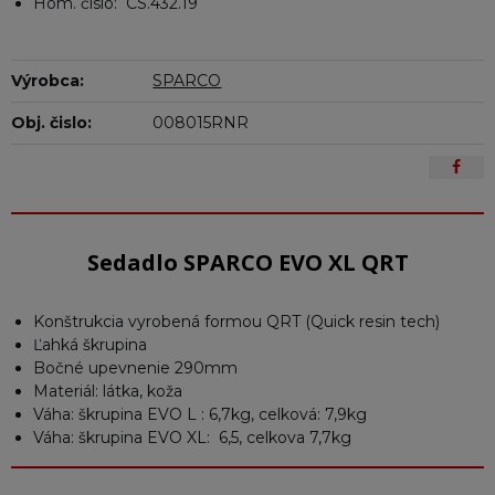
Hom. číslo: CS.432.19
Výrobca:
SPARCO
Obj. čislo:
008015RNR
Sedadlo SPARCO EVO XL QRT
Konštrukcia vyrobená formou QRT (Quick resin tech)
Ľahká škrupina
Bočné upevnenie 290mm
Materiál: látka, koža
Váha: škrupina EVO L : 6,7kg, celková: 7,9kg
Váha: škrupina EVO XL: 6,5, celkova 7,7kg