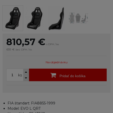
810,57
€
s DPH / ks
659 €
bez DPH / ks
Na objednávku
ks
Pridať do košíka
FIA štandart: FIA8855-1999
Model: EVO L QRT