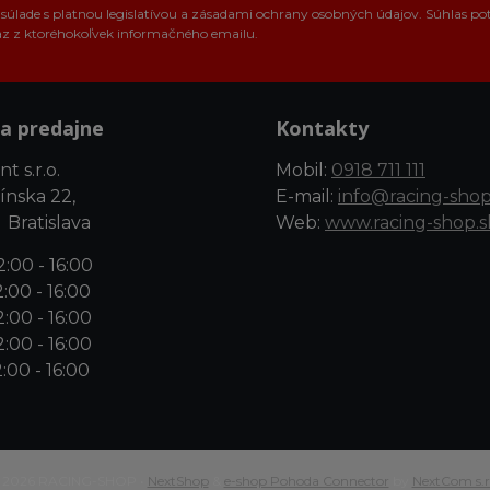
úlade s platnou legislatívou a zásadami ochrany osobných údajov. Súhlas po
az z ktoréhokoľvek informačného emailu.
a predajne
Kontakty
t s.r.o.
Mobil:
0918 711 111
ínska 22,
E-mail:
info@racing-shop
 Bratislava
Web:
www.racing-shop.s
:00 - 16:00
:00 - 16:00
:00 - 16:00
:00 - 16:00
:00 - 16:00
 2026 RACING-SHOP •
NextShop
&
e-shop Pohoda Connector
by
NextCom s.r