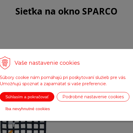
Sieťka na okno SPARCO
Vaše nastavenie cookies
Fotogaléria
Súbory cookie nám pomáhajú pri poskytovaní služieb pre vás.
Umožňujú spoznať a zapamätať si vaše preferencie.
Podrobné nastavenie cookies
Súhlasím a pokračovať
Iba nevyhnutné cookies