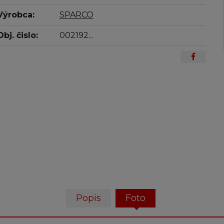
Výrobca:
SPARCO
Obj. čislo:
002192...
Popis
Foto