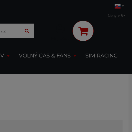
Ceny v
€
Môj účet
OV
VOLNÝ ČAS & FANS
SIM RACING