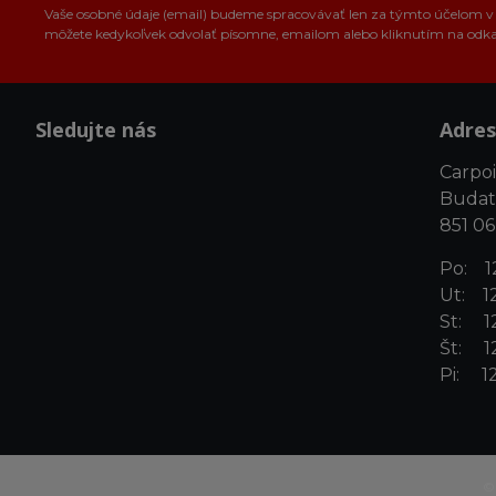
Vaše osobné údaje (email) budeme spracovávať len za týmto účelom v s
môžete kedykoľvek odvolať písomne, emailom alebo kliknutím na odk
Sledujte nás
Adres
Carpoin
Budat
851 06
Po: 12
Ut: 12
St: 12
Št: 12
Pi: 12
©