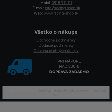
Mobil:
0918 711 111
E-mail:
info@racing-shop.sk
Web:
www.racing-shop.sk
Všetko o nákupe
Obchodné podmienky
Dodacie podmienky
Ochrana osobných údajov
PRI NÁKUPE
NAD 200 €
DOPRAVA ZADARMO
© 2026 RACING-SHOP •
NextShop
&
e-shop Pohoda Connector
by
NextCom
s.r.o.