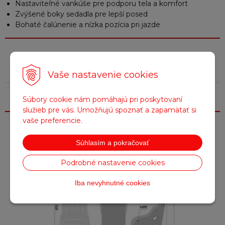
Nastaviteľné vankúše pre podporu tela a komfort
Zvýšené boky sedadla pre lepší posed
Bohaté čalúnenie a nízka pozícia pri jazde
Parametre
Vaše nastavenie cookies
Farba
Čierna, Žltá
Súbory cookie nám pomáhajú pri poskytovaní
služieb pre vás. Umožňujú spoznať a zapamätať si
vaše preferencie.
Fotogaléria
Súhlasím a pokračovať
Podrobné nastavenie cookies
Iba nevyhnutné cookies