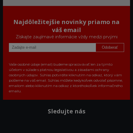
Najdôležitejšie novinky priamo na
váš email
Získajte zaujímavé informácie vždy medzi prvými
Odoberať
Vaše osobné údaje (email) budeme spracovávať len za týmto
účelom v súlade s platnou legislatívou a zásadami ochrany
osobných údajov. Súhlas potvrdíte kliknutím na odkaz, ktorý vám
pošleme na váš email. Súhlas môžete kedykoľvek odvolať písomne,
emailom alebo kliknutím na odkaz z ktoréhokoľvek informačného
emailu.
Sledujte nás