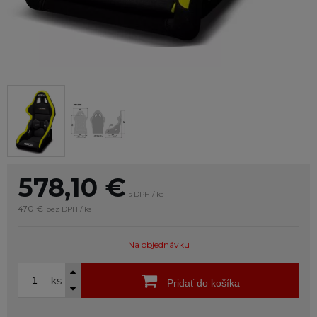
578,10
€
s DPH / ks
470 €
bez DPH / ks
Na objednávku
ks
Pridať do košíka