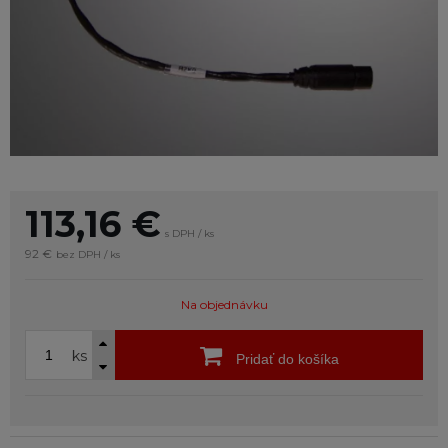
113,16
€
s DPH / ks
92 €
bez DPH / ks
Na objednávku
ks
Pridať do košíka