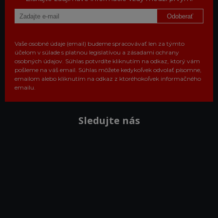
Odoberať
Vaše osobné údaje (email) budeme spracovávať len za týmto
účelom v súlade s platnou legislatívou a zásadami ochrany
osobných údajov. Súhlas potvrdíte kliknutím na odkaz, ktorý vám
pošleme na váš email. Súhlas môžete kedykoľvek odvolať písomne,
emailom alebo kliknutím na odkaz z ktoréhokoľvek informačného
emailu.
Sledujte nás