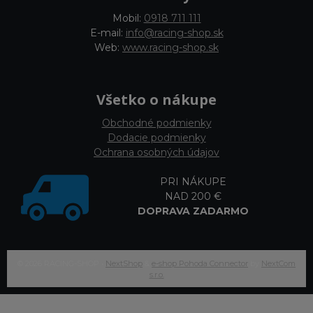
Mobil:
0918 711 111
E-mail:
info@racing-shop.sk
Web:
www.racing-shop.sk
Všetko o nákupe
Obchodné podmienky
Dodacie podmienky
Ochrana osobných údajov
PRI NÁKUPE
NAD 200 €
DOPRAVA ZADARMO
© 2026 RACING-SHOP •
NextShop
&
e-shop Pohoda Connector
by
NextCom
s.r.o.