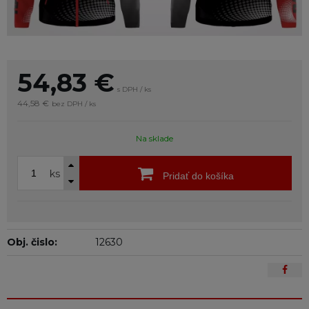
54,83
€
s DPH / ks
44,58 €
bez DPH / ks
Na sklade
ks
Pridať do košíka
Obj. čislo:
12630