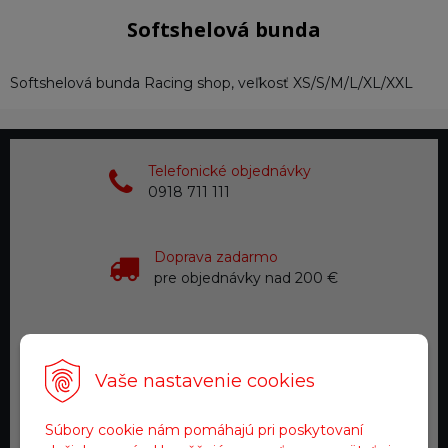
Softshelová bunda
Softshelová bunda Racing shop, veľkosť XS/S/M/L/XL/XXL
Telefonické objednávky
0918 711 111
Doprava zadarmo
pre objednávky nad 200 €
Tovar na sklade
expedujeme do 24 hod.
Vaše nastavenie cookies
Zákaznícky servis
Súbory cookie nám pomáhajú pri poskytovaní