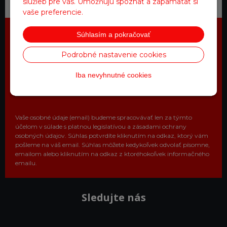
a starostlivosť
služieb pre vás. Umožňujú spoznať a zapamätať si
vaše preferencie.
Súhlasím a pokračovať
Najdôležitejšie novinky priamo na
Podrobné nastavenie cookies
váš email
Získajte zaujímavé informácie vždy medzi prvými
Iba nevyhnutné cookies
Odoberať
Vaše osobné údaje (email) budeme spracovávať len za týmto
účelom v súlade s platnou legislatívou a zásadami ochrany
osobných údajov. Súhlas potvrdíte kliknutím na odkaz, ktorý vám
pošleme na váš email. Súhlas môžete kedykoľvek odvolať písomne,
emailom alebo kliknutím na odkaz z ktoréhokoľvek informačného
emailu.
Sledujte nás