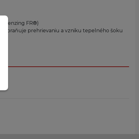
s (Lenzing FR®)
 zabraňuje prehrievaniu a vzniku tepelného šoku