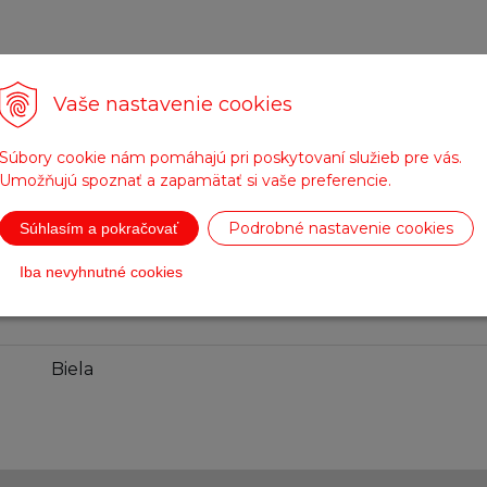
itá ohňuvzdorná technológia vyvinutá firmou Alpinestar
Vaše nastavenie cookies
tne svojou tepelnou izoláciou a ohňuvzdornosťou, ktorá
Súbory cookie nám pomáhajú pri poskytovaní služieb pre vás.
omfort
Umožňujú spoznať a zapamätať si vaše preferencie.
Podrobné nastavenie cookies
Súhlasím a pokračovať
Iba nevyhnutné cookies
Parametre
Biela