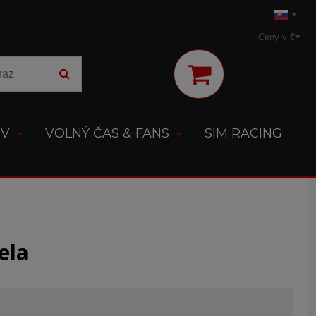
Ceny v
€
Môj účet
OV
VOLNÝ ČAS & FANS
SIM RACING
ela