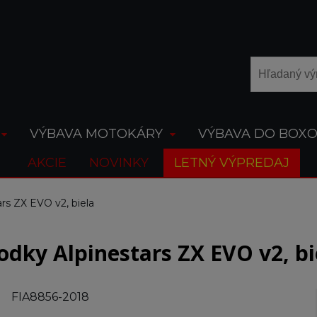
VÝBAVA MOTOKÁRY
VÝBAVA DO BOX
AKCIE
NOVINKY
LETNÝ VÝPREDAJ
rs ZX EVO v2, biela
odky Alpinestars ZX EVO v2, bi
FIA8856-2018