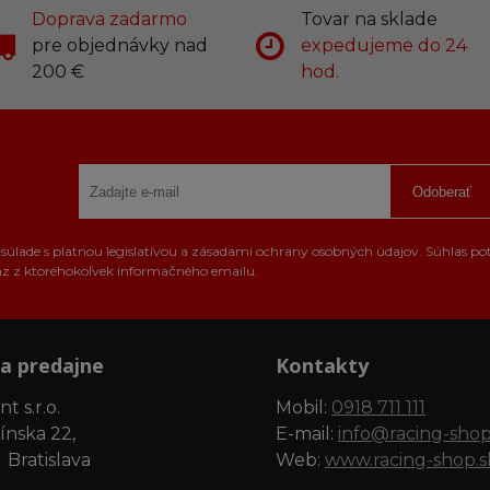
Doprava zadarmo
Tovar na sklade
pre objednávky nad
expedujeme do 24
200 €
hod.
Odoberať
úlade s platnou legislatívou a zásadami ochrany osobných údajov. Súhlas po
az z ktoréhokoľvek informačného emailu.
a predajne
Kontakty
t s.r.o.
Mobil:
0918 711 111
ínska 22,
E-mail:
info@racing-shop
 Bratislava
Web:
www.racing-shop.s