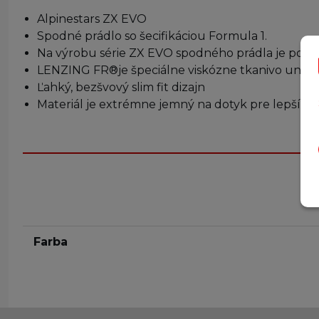
Alpinestars ZX EVO
Spodné prádlo so šecifikáciou Formula 1.
Na výrobu série ZX EVO spodného prádla je použ
LENZING FR®je špeciálne viskózne tkanivo uniká
Ľahký, bezšvový slim fit dizajn
Materiál je extrémne jemný na dotyk pre lepší k
Farba