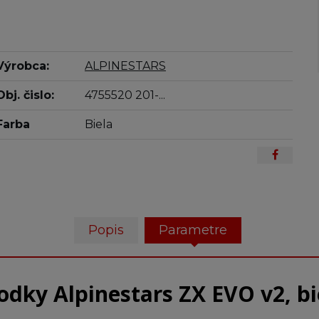
Výrobca:
ALPINESTARS
Obj. čislo:
4755520 201-...
Farba
Biela
Popis
Parametre
odky Alpinestars ZX EVO v2, bi