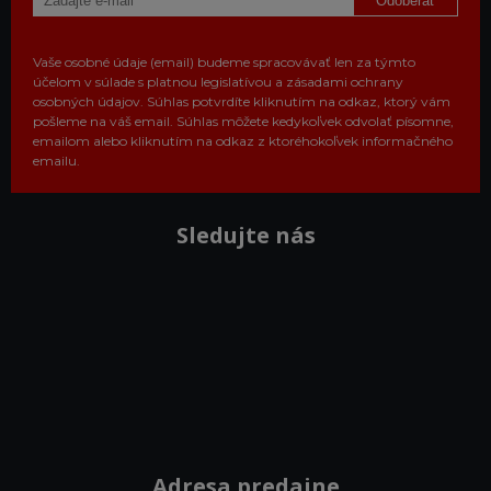
Odoberať
Vaše osobné údaje (email) budeme spracovávať len za týmto
účelom v súlade s platnou legislatívou a zásadami ochrany
osobných údajov. Súhlas potvrdíte kliknutím na odkaz, ktorý vám
pošleme na váš email. Súhlas môžete kedykoľvek odvolať písomne,
emailom alebo kliknutím na odkaz z ktoréhokoľvek informačného
emailu.
Sledujte nás
Adresa predajne