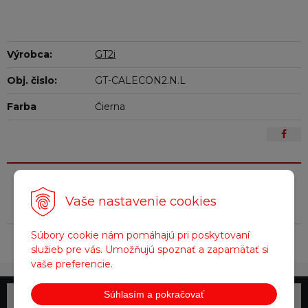
Výrobca:
GT2i
Obj. čislo:
GT-CALECON2.N.L
Farba
Čierna
Parametre
Vaše nastavenie cookies
Súbory cookie nám pomáhajú pri poskytovaní
Farba
Čierna
služieb pre vás. Umožňujú spoznať a zapamätať si
vaše preferencie.
Súhlasím a pokračovať
Telefonické objednávky