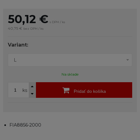
50,12
€
s DPH / ks
40,75 €
bez DPH / ks
Variant:
L
Na sklade
ks
Pridať do košíka
FIA8856-2000