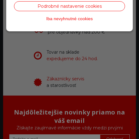
0918 711 111
Podrobné nastavenie cookies
Iba nevyhnutné cookies
Doprava zadarmo
pre objednávky nad 200 €
Tovar na sklade
expedujeme do 24 hod.
Zákaznícky servis
a starostlivosť
Najdôležitejšie novinky priamo na
váš email
Získajte zaujímavé informácie vždy medzi prvými