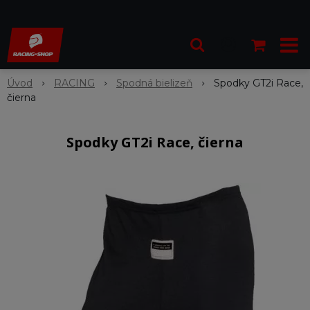
Úvod
RACING
Spodná bielizeň
Spodky GT2i Race,
čierna
Spodky GT2i Race, čierna