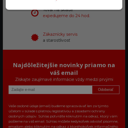
Tovar na sklade
expedujeme do 24 hod.
Zákaznícky servis
a starostlivosť
Najdôležitejšie novinky priamo na
váš email
Získajte zaujímavé informácie vždy medzi prvými
Odoberať
Vaše osobné údaje (email) budeme spracovávať len za týmto
účelom v súlade s platnou legislatívou a zásadami ochrany
osobných údajov. Súhlas potvrdíte kliknutím na odkaz, ktorý vám
pošleme na váš email. Súhlas môžete kedykoľvek odvolať písomne,
emailom alebo kliknutím na odkaz z ktoréhokoľvek informačného