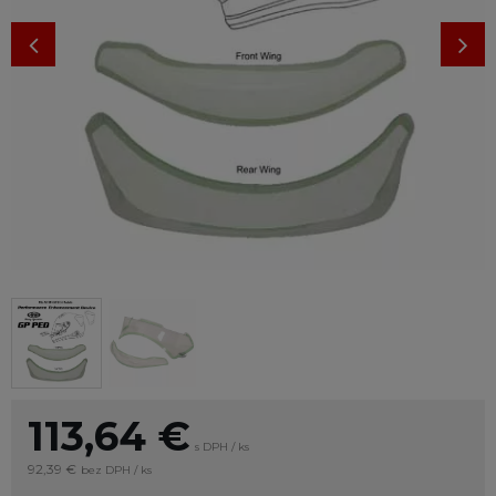
113,64
€
s DPH / ks
92,39 €
bez DPH / ks