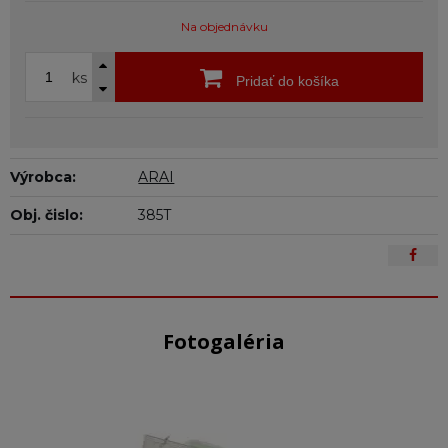
Na objednávku
ks
Pridať do košíka
Výrobca:
ARAI
Obj. čislo:
385T
Fotogaléria