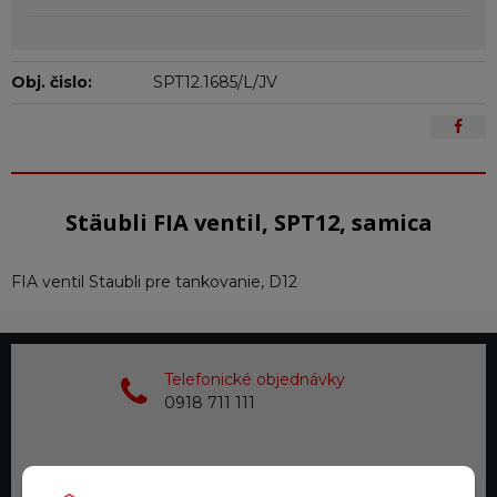
Obj. čislo:
SPT12.1685/L/JV
Stäubli FIA ventil, SPT12, samica
FIA ventil Staubli pre tankovanie, D12
Telefonické objednávky
0918 711 111
Doprava zadarmo