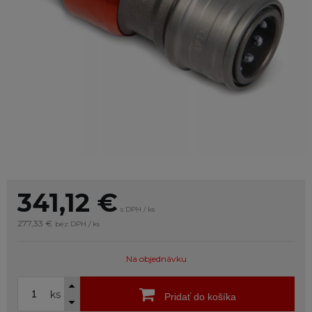
341,12
€
s DPH / ks
277,33 €
bez DPH / ks
Na objednávku
ks
Pridať do košíka