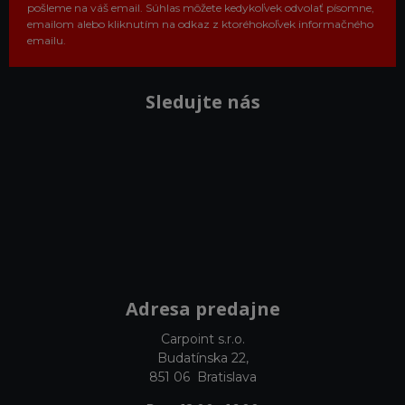
pošleme na váš email. Súhlas môžete kedykoľvek odvolať písomne,
emailom alebo kliknutím na odkaz z ktoréhokoľvek informačného
emailu.
Sledujte nás
Adresa predajne
Carpoint s.r.o.
Budatínska 22,
851 06 Bratislava