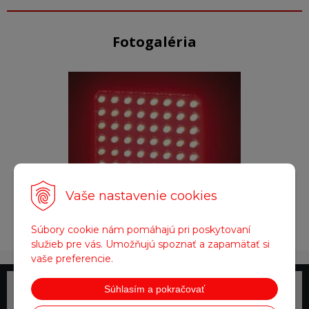
Fotogaléria
Vaše nastavenie cookies
Obrázok
Súbory cookie nám pomáhajú pri poskytovaní
služieb pre vás. Umožňujú spoznať a zapamätať si
vaše preferencie.
Súhlasím a pokračovať
Telefonické objednávky
0918 711 111