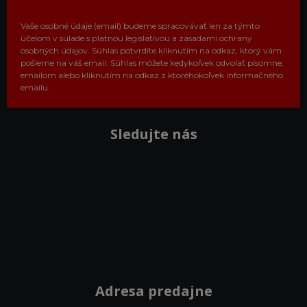
Vaše osobné údaje (email) budeme spracovávať len za týmto
účelom v súlade s platnou legislatívou a zásadami ochrany
osobných údajov. Súhlas potvrdíte kliknutím na odkaz, ktorý vám
pošleme na váš email. Súhlas môžete kedykoľvek odvolať písomne,
emailom alebo kliknutím na odkaz z ktoréhokoľvek informačného
emailu.
Sledujte nás
Adresa predajne