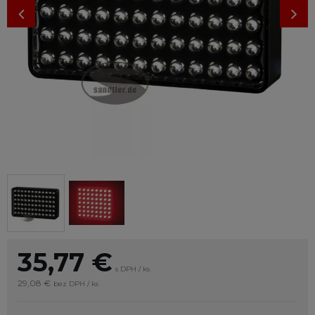
35,77
€
s DPH / ks
29,08 €
bez DPH / ks