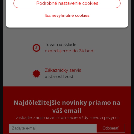
Podrobné nastavenie cookies
Iba nevyhnutné cookies
Doprava zadarmo
pre objednávky nad 200 €
Tovar na sklade
expedujeme do 24 hod.
Zákaznícky servis
a starostlivosť
Najdôležitejšie novinky priamo na
váš email
Získajte zaujímavé informácie vždy medzi prvými
Odoberať