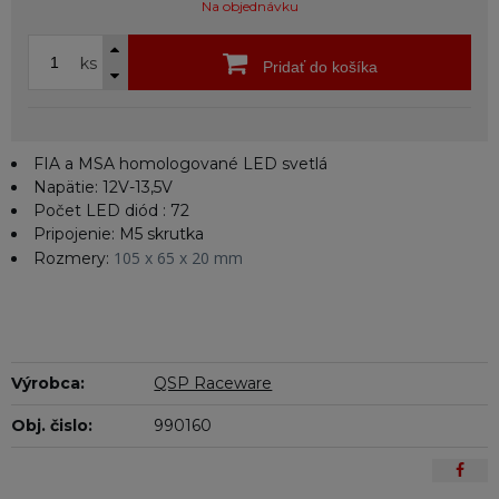
Na objednávku
ks
Pridať do košíka
FIA a MSA homologované LED svetlá
Napätie: 12V-13,5V
Počet LED diód : 72
Pripojenie: M5 skrutka
105 x 65 x 20 mm
Rozmery:
Výrobca:
QSP Raceware
Obj. čislo:
990160