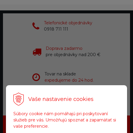
Telefonické objednávky
0918 711 111
Doprava zadarmo
pre objednávky nad 200 €
Tovar na sklade
expedujeme do 24 hod.
Vaše nastavenie cookies
Zákaznícky servis
a starostlivosť
Súbory cookie nám pomáhajú pri poskytovaní
služieb pre vás. Umožňujú spoznať a zapamätať si
vaše preferencie.
Najdôležitejšie novinky priamo na