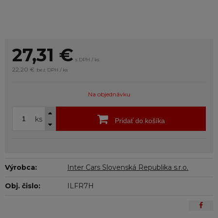
27,31
€
s DPH / ks
22,20 €
bez DPH / ks
Na objednávku
ks
Pridať do košíka
Výrobca:
Inter Cars Slovenská Republika s.r.o.
Obj. čislo:
ILFR7H