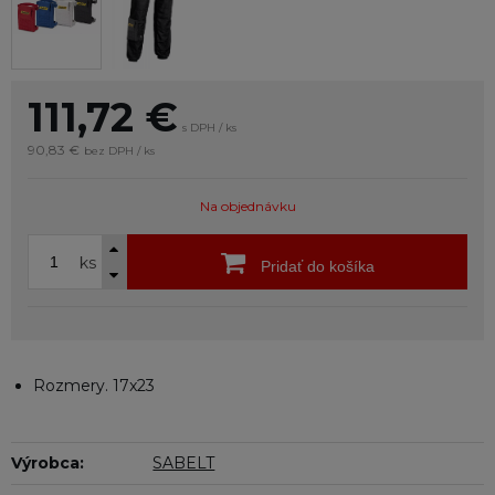
111,72
€
s DPH / ks
90,83 €
bez DPH / ks
Na objednávku
ks
Pridať do košíka
Rozmery. 17x23
Výrobca:
SABELT