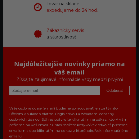
Tovar na sklade
expedujeme do 24 hod.
Zákaznícky servis
a starostlivosť
Najdôležitejšie novinky priamo na
váš email
Získajte zaujímavé informácie vždy medzi prvými
Odoberať
Vaše osobné údaje (email) budeme spracovávať len za týmto
účelom v súlade s platnou legislatívou a zásadami ochrany
osobných údajov. Súhlas potvrdíte kliknutím na odkaz, ktorý vám
pošleme na váš email. Súhlas môžete kedykoľvek odvolať písomne,
emailom alebo kliknutím na odkaz z ktoréhokoľvek informačného
emailu.