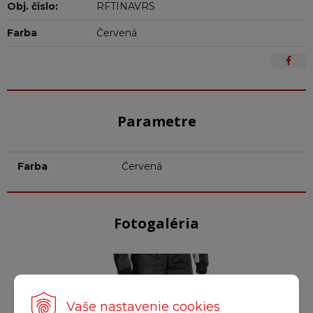
Obj. čislo:
RFTINAVRS
Farba
Červená
Parametre
Farba
Červená
Fotogaléria
Vaše nastavenie cookies