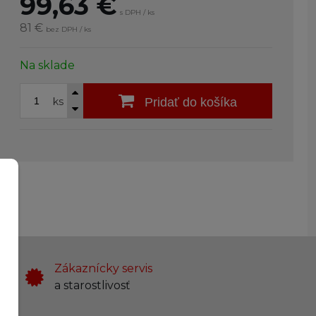
99,63
€
s DPH / ks
81 €
bez DPH / ks
Na sklade
ks
Pridať do košíka
Zákaznícky servis
a starostlivosť