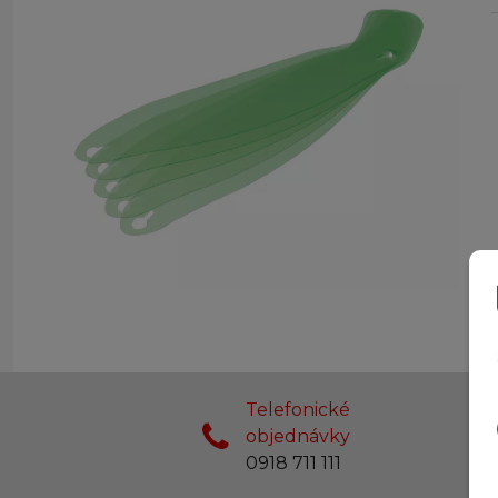
Telefonické
objednávky
0918 711 111