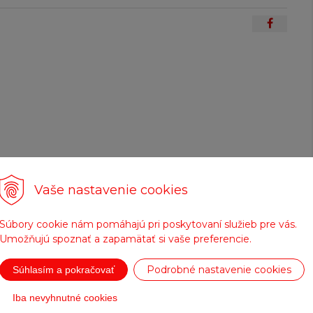
Vaše nastavenie cookies
Súbory cookie nám pomáhajú pri poskytovaní služieb pre vás.
Umožňujú spoznať a zapamätať si vaše preferencie.
Doprava zadarmo
Tovar na sklade
Podrobné nastavenie cookies
Súhlasím a pokračovať
pre objednávky nad
expedujeme do 24
200 €
hod.
Iba nevyhnutné cookies