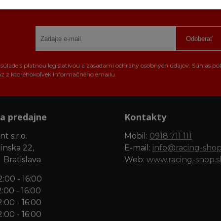
Odoberať
úlade s platnou legislatívou a zásadami ochrany osobných údajov. Súhlas po
az z ktoréhokoľvek informačného emailu.
a predajne
Kontakty
t s.r.o.
Mobil:
0918 711 111
ínska 22,
E-mail:
info@racing-shop
 Bratislava
Web:
www.racing-shop.s
:00 - 16:00
:00 - 16:00
:00 - 16:00
:00 - 16:00