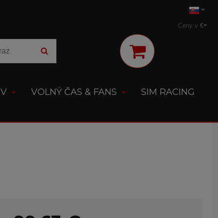
Ceny v
€
Môj účet
OV
VOLNÝ ČAS & FANS
SIM RACING