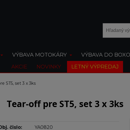
VÝBAVA MOTOKÁRY
VÝBAVA DO BOX
AKCIE
NOVINKY
LETNÝ VÝPREDAJ
pre ST5, set 3 x 3ks
Tear-off pre ST5, set 3 x 3ks
Obj. čislo:
YA0820