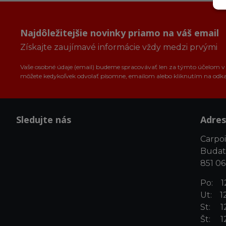
Najdôležitejšie novinky priamo na váš email
Získajte zaujímavé informácie vždy medzi prvými
Vaše osobné údaje (email) budeme spracovávať len za týmto účelom v s
môžete kedykoľvek odvolať písomne, emailom alebo kliknutím na odk
Sledujte nás
Adres
Carpoin
Budat
851 06
Po: 12
Ut: 12
St: 12
Št: 12