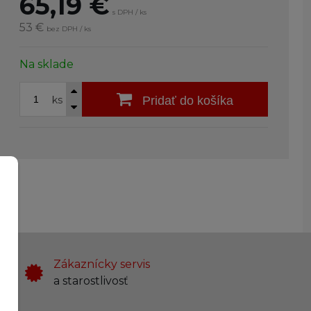
65,19
€
s DPH / ks
53 €
bez DPH / ks
Na sklade
ks
Pridať do košíka
Zákaznícky servis
a starostlivosť