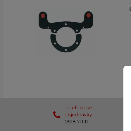
Telefonické
objednávky
0918 711 111