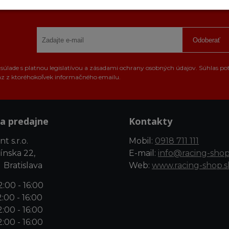
Odoberať
úlade s platnou legislatívou a zásadami ochrany osobných údajov. Súhlas po
az z ktoréhokoľvek informačného emailu.
a predajne
Kontakty
t s.r.o.
Mobil:
0918 711 111
ínska 22,
E-mail:
info@racing-shop
 Bratislava
Web:
www.racing-shop.s
:00 - 16:00
:00 - 16:00
:00 - 16:00
:00 - 16:00