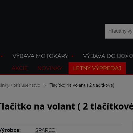
VÝBAVA MOTOKÁRY
VÝBAVA DO BOX
AKCIE
NOVINKY
LETNÝ VÝPREDAJ
lnky / príslušenstvo
Tlačítko na volant ( 2 tlačítkové)
Tlačítko na volant ( 2 tlačítkové
Výrobca:
SPARCO