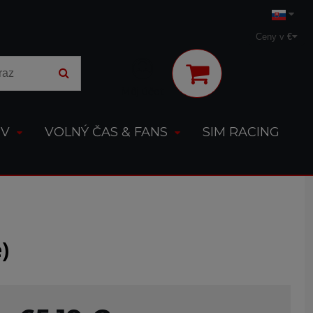
Ceny v
€
Môj účet
OV
VOLNÝ ČAS & FANS
SIM RACING
)