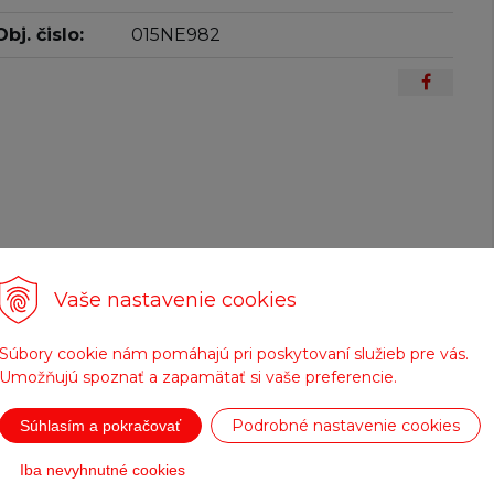
Obj. čislo:
015NE982
Vaše nastavenie cookies
Súbory cookie nám pomáhajú pri poskytovaní služieb pre vás.
Umožňujú spoznať a zapamätať si vaše preferencie.
Doprava zadarmo
Tovar na sklade
Podrobné nastavenie cookies
Súhlasím a pokračovať
pre objednávky nad
expedujeme do 24
200 €
hod.
Iba nevyhnutné cookies