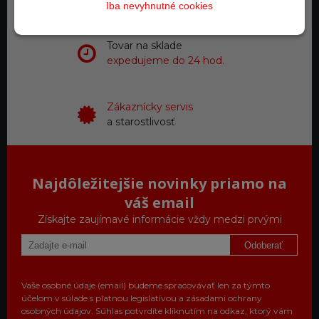
Iba nevyhnutné cookies
Tovar na sklade
expedujeme do 24 hod.
Zákaznícky servis
a starostlivosť
Najdôležitejšie novinky priamo na
váš email
Získajte zaujímavé informácie vždy medzi prvými
Odoberať
Vaše osobné údaje (email) budeme spracovávať len za týmto
účelom v súlade s platnou legislatívou a zásadami ochrany
osobných údajov. Súhlas potvrdíte kliknutím na odkaz, ktorý vám