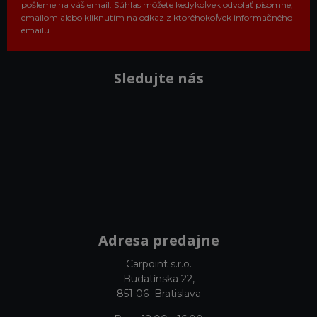
pošleme na váš email. Súhlas môžete kedykoľvek odvolať písomne,
emailom alebo kliknutím na odkaz z ktoréhokoľvek informačného
emailu.
Sledujte nás
Adresa predajne
Carpoint s.r.o.
Budatínska 22,
851 06 Bratislava