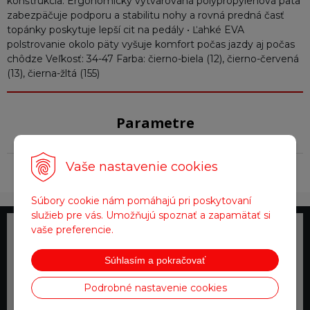
konštrukcia. Ergonomicky vytvarovaná polypropylenová päta
zabezpäčuje podporu a stabilitu nohy a rovná predná časť
topánky poskytuje lepší cit na pedály • Ľahké EVA
polstrovanie okolo päty vyšuje komfort počas jazdy aj počas
chôdze Veľkosť: 34-47 Farba: čierno-biela (12), čierno-červená
(13), čierna-žltá (155)
Parametre
Vaše nastavenie cookies
Farba
Čierna
Súbory cookie nám pomáhajú pri poskytovaní
služieb pre vás. Umožňujú spoznať a zapamätať si
vaše preferencie.
Telefonické objednávky
0918 711 111
Súhlasím a pokračovať
Podrobné nastavenie cookies
Doprava zadarmo
pre objednávky nad 200 €