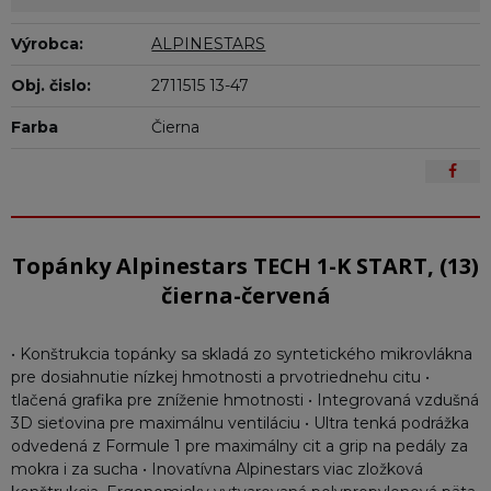
Výrobca:
ALPINESTARS
Obj. čislo:
2711515 13-47
Farba
Čierna
Topánky Alpinestars TECH 1-K START, (13)
čierna-červená
• Konštrukcia topánky sa skladá zo syntetického mikrovlákna
pre dosiahnutie nízkej hmotnosti a prvotriednehu citu •
tlačená grafika pre zníženie hmotnosti • Integrovaná vzdušná
3D sieťovina pre maximálnu ventiláciu • Ultra tenká podrážka
odvedená z Formule 1 pre maximálny cit a grip na pedály za
mokra i za sucha • Inovatívna Alpinestars viac zložková