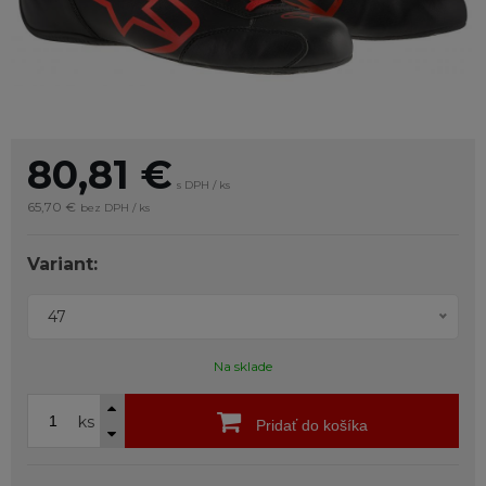
80,81
€
s DPH / ks
65,70 €
bez DPH / ks
Variant:
47
Na sklade
ks
Pridať do košíka