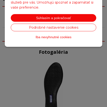
služieb pre vás. Umožňujú spoznať a zapamätať si
vaše preferencie.
Parametre
Súhlasím a pokračovať
Podrobné nastavenie cookies
Farba
Čierna
Iba nevyhnutné cookies
Fotogaléria