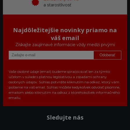
a starostlivosť
Najdôležitejšie novinky priamo na
váš email
Získajte zaujímavé informácie vždy medzi prvými
Odoberať
Vaše osobné údaje (email) budeme spracovávať len za týmto
účelom v súlade s platnou legislatívou a zásadami ochrany
osobných údajov. Súhlas potvrdíte kliknutím na odkaz, ktorý vám
pošleme na váš email. Súhlas môžete kedykoľvek odvolať písomne,
emailom alebo kliknutím na odkaz z ktoréhokoľvek informačného
emailu.
Sledujte nás