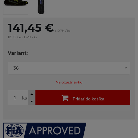
141,45
€
s DPH / ks
115 €
bez DPH / ks
Variant:
36
Na objednávku
ks
Pridať do košíka