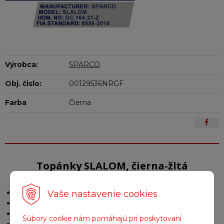
Výrobca:
SPARCO
Obj. čislo:
00129536NRGF
Farba
Čierna
Topánky SLALOM, čierna-žltá
Stredne vysoké topánky
Vaše nastavenie cookies
Protišmyková podrážka
Odolná voči oleju
Súbory cookie nám pomáhajú pri poskytovaní
Vysoký komfort a perfektné uchytenie nohy