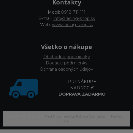
Kontakty
Mobil:
0918 711 111
E-mail:
info@racing-shop.sk
Web:
www.racing-shop.sk
Všetko o nákupe
Obchodné podmienky
Dodacie podmienky
Ochrana osobných údajov
PRI NÁKUPE
NAD 200 €
DOPRAVA ZADARMO
© 2026 RACING-SHOP •
NextShop
&
e-shop Pohoda Connector
by
NextCom
s.r.o.