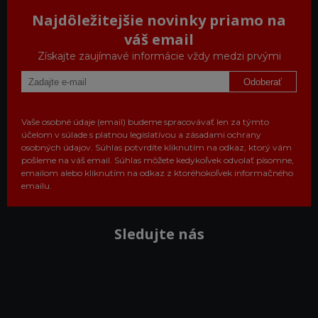
Najdôležitejšie novinky priamo na
váš email
Získajte zaujímavé informácie vždy medzi prvými
Odoberať
Vaše osobné údaje (email) budeme spracovávať len za týmto
účelom v súlade s platnou legislatívou a zásadami ochrany
osobných údajov. Súhlas potvrdíte kliknutím na odkaz, ktorý vám
pošleme na váš email. Súhlas môžete kedykoľvek odvolať písomne,
emailom alebo kliknutím na odkaz z ktoréhokoľvek informačného
emailu.
Sledujte nás