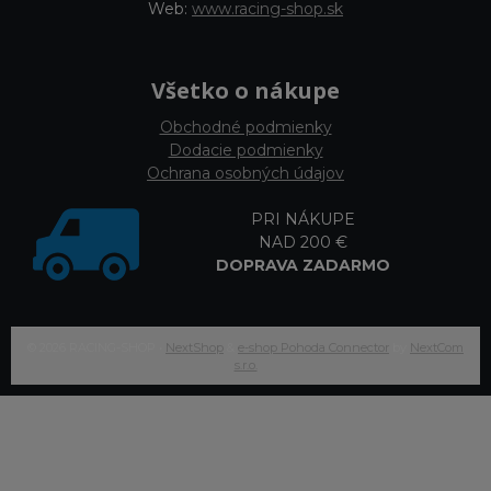
Web:
www.racing-shop.sk
Všetko o nákupe
Obchodné podmienky
Dodacie podmienky
Ochrana osobných údajov
PRI NÁKUPE
NAD 200 €
DOPRAVA ZADARMO
© 2026 RACING-SHOP •
NextShop
&
e-shop Pohoda Connector
by
NextCom
s.r.o.