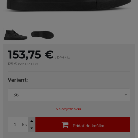
153,75
€
s DPH / ks
125 €
bez DPH / ks
Variant:
36
Na objednávku
ks
Pridať do košíka