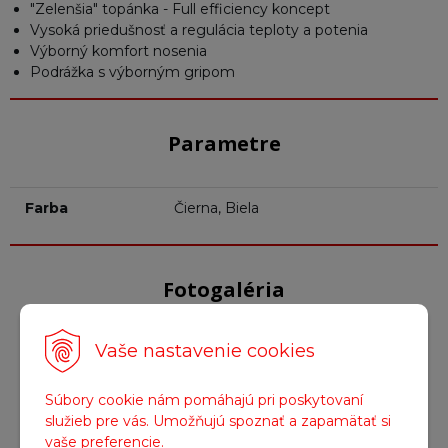
"Zelenšia" topánka - Full efficiency koncept
Vysoká priedušnosť a regulácia teploty a potenia
Výborný komfort nosenia
Podrážka s výborným gripom
Parametre
Farba
Čierna, Biela
Fotogaléria
Vaše nastavenie cookies
Súbory cookie nám pomáhajú pri poskytovaní
služieb pre vás. Umožňujú spoznať a zapamätať si
vaše preferencie.