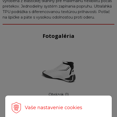
vyrobená z elastickej tkaniny pre maximálnu flexibilitu počas
pretekov. Jednodielny systém zapínania popruhu. Ultraľahká
TPU podrážka s diferencovanou textúrou priľnavosti. Potlač
na špičke a päte s vysokou odolnosťou proti oderu.
Fotogaléria
Obrázok (1)
Vaše nastavenie cookies