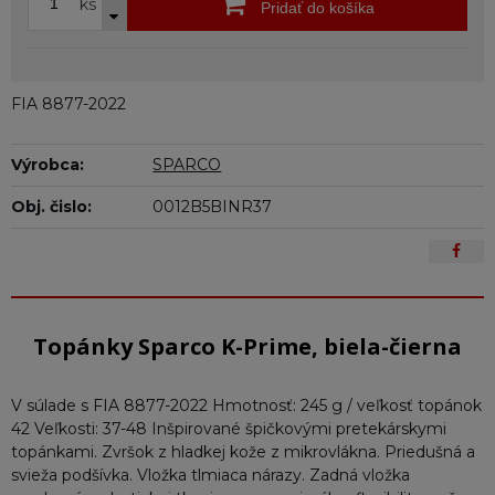
ks
Pridať do košíka
FIA 8877-2022
Výrobca:
SPARCO
Obj. čislo:
0012B5BINR37
Topánky Sparco K-Prime, biela-čierna
V súlade s FIA 8877-2022 Hmotnosť: 245 g / veľkosť topánok
42 Veľkosti: 37-48 Inšpirované špičkovými pretekárskymi
topánkami. Zvršok z hladkej kože z mikrovlákna. Priedušná a
svieža podšívka. Vložka tlmiaca nárazy. Zadná vložka