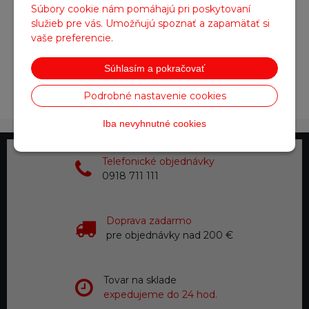
Súbory cookie nám pomáhajú pri poskytovaní
služieb pre vás. Umožňujú spoznať a zapamätať si
vaše preferencie.
Súhlasím a pokračovať
Obrázok (2)
Podrobné nastavenie cookies
Iba nevyhnutné cookies
Telefonické objednávky
0918 711 111
Doprava zadarmo
pre objednávky nad 200 €
Tovar na sklade
expedujeme do 24 hod.