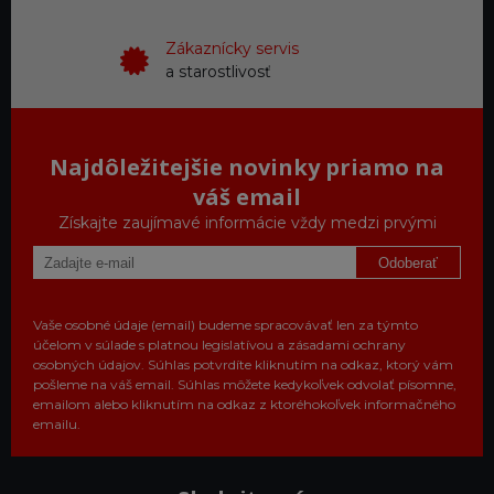
Zákaznícky servis
a starostlivosť
Najdôležitejšie novinky priamo na
váš email
Získajte zaujímavé informácie vždy medzi prvými
Odoberať
Vaše osobné údaje (email) budeme spracovávať len za týmto
účelom v súlade s platnou legislatívou a zásadami ochrany
osobných údajov. Súhlas potvrdíte kliknutím na odkaz, ktorý vám
pošleme na váš email. Súhlas môžete kedykoľvek odvolať písomne,
emailom alebo kliknutím na odkaz z ktoréhokoľvek informačného
emailu.