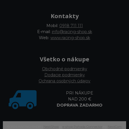
Kontakty
Mobil:
0918 711 111
E-mail:
info@racing-shop.sk
Web:
www.racing-shop.sk
Všetko o nákupe
Obchodné podmienky
Dodacie podmienky
Ochrana osobných údajov
PRI NÁKUPE
NAD 200 €
DOPRAVA ZADARMO
© 2026 RACING-SHOP •
NextShop
&
e-shop Pohoda Connector
by
NextCom