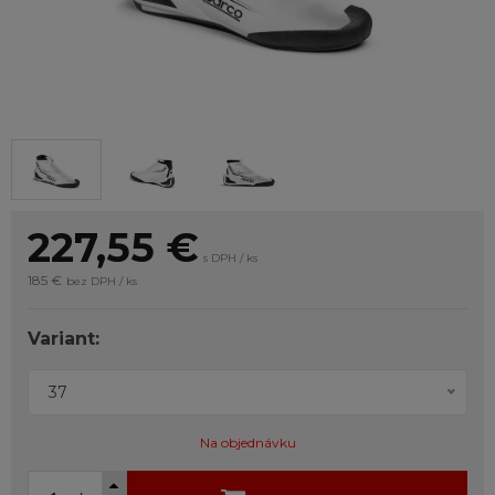
227,55
€
s DPH / ks
185 €
bez DPH / ks
Variant:
37
Na objednávku