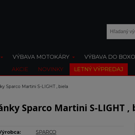
VÝBAVA MOTOKÁRY
VÝBAVA DO BOX
AKCIE
NOVINKY
LETNÝ VÝPREDAJ
ky Sparco Martini S-LIGHT , biela
nky Sparco Martini S-LIGHT , 
Výrobca:
SPARCO