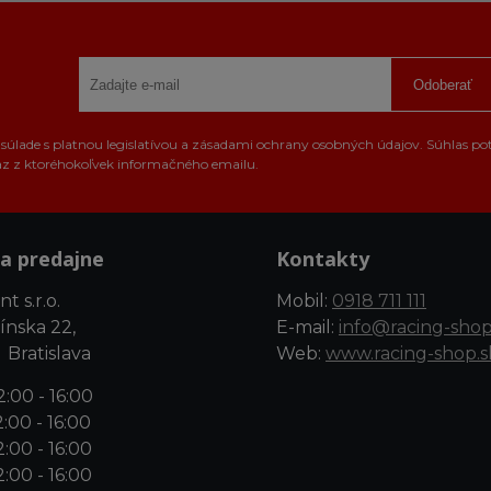
Odoberať
úlade s platnou legislatívou a zásadami ochrany osobných údajov. Súhlas po
az z ktoréhokoľvek informačného emailu.
a predajne
Kontakty
t s.r.o.
Mobil:
0918 711 111
ínska 22,
E-mail:
info@racing-shop
 Bratislava
Web:
www.racing-shop.s
:00 - 16:00
:00 - 16:00
:00 - 16:00
:00 - 16:00