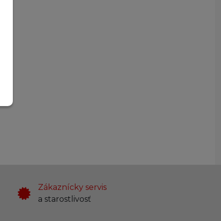
Zákaznícky servis
a starostlivosť