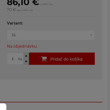
86,10
€
s DPH / ks
70 €
bez DPH / ks
Variant:
36
Na objednávku
ks
Pridať do košíka