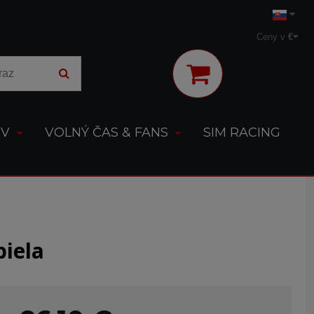
Ceny v
€
Môj účet
OV
VOLNÝ ČAS & FANS
SIM RACING
biela