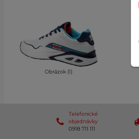
Obrázok (1)
Telefonické
objednávky
0918 711 111