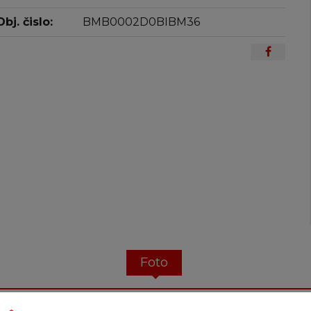
Obj. čislo:
BMB0002D0BIBM36
Foto