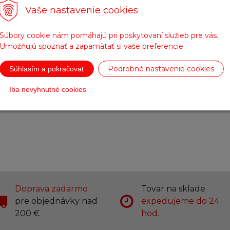
Fotogaléria
Vaše nastavenie cookies
Súbory cookie nám pomáhajú pri poskytovaní služieb pre vás.
Umožňujú spoznať a zapamätať si vaše preferencie.
Podrobné nastavenie cookies
Súhlasím a pokračovať
Iba nevyhnutné cookies
Doprava zadarmo
Tovar na sklade
pre objednávky nad
expedujeme do 24
200 €
hod.