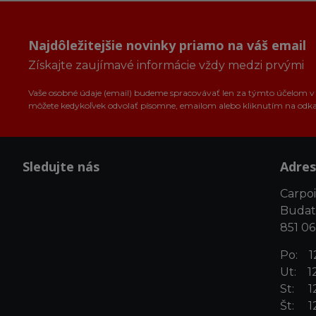
Najdôležitejšie novinky priamo na váš email
Získajte zaujímavé informácie vždy medzi prvými
Vaše osobné údaje (email) budeme spracovávať len za týmto účelom v s
môžete kedykoľvek odvolať písomne, emailom alebo kliknutím na odk
Sledujte nás
Adres
Carpoin
Budat
851 06
Po: 12
Ut: 12
St: 12
Št: 12