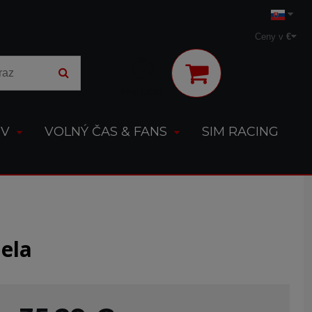
Ceny v
€
Môj účet
OV
VOLNÝ ČAS & FANS
SIM RACING
ela