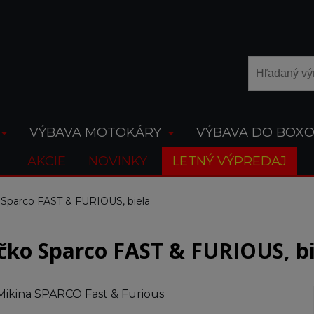
VÝBAVA MOTOKÁRY
VÝBAVA DO BOX
AKCIE
NOVINKY
LETNÝ VÝPREDAJ
o Sparco FAST & FURIOUS, biela
ičko Sparco FAST & FURIOUS, bi
Mikina SPARCO Fast & Furious