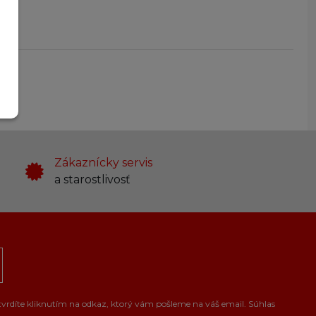
Zákaznícky servis
a starostlivosť
tvrdíte kliknutím na odkaz, ktorý vám pošleme na váš email. Súhlas