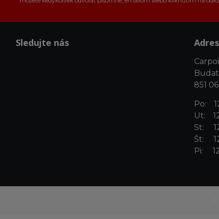
môžete kedykoľvek odvolať písomne, emailom alebo kliknutím na odk
Sledujte nás
Adres
Carpoin
Budat
851 06
Po: 12
Ut: 12
St: 12
Št: 12
Pi: 12
©