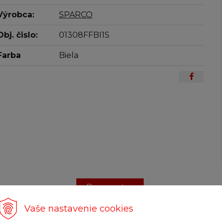
Výrobca:
SPARCO
Obj. čislo:
01308FFBI1S
Farba
Biela
Parametre
Vaše nastavenie cookies