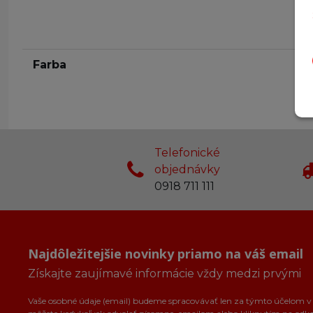
Farba
Telefonické
objednávky
0918 711 111
Najdôležitejšie novinky priamo na váš email
Získajte zaujímavé informácie vždy medzi prvými
Vaše osobné údaje (email) budeme spracovávať len za týmto účelom v s