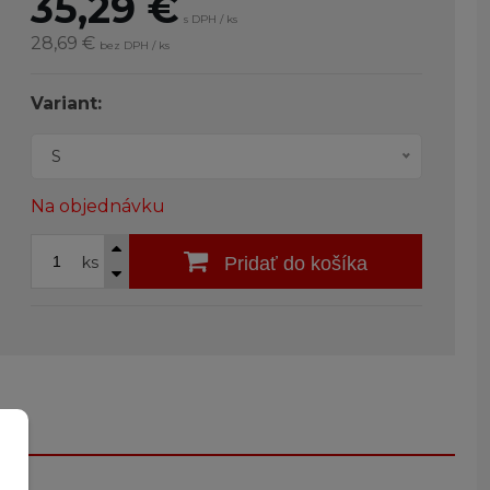
35,29
€
s DPH / ks
28,69 €
bez DPH / ks
Variant:
S
Na objednávku
ks
Pridať do košíka