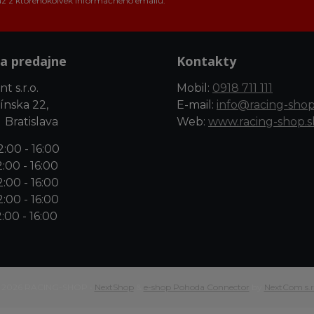
az z ktoréhokoľvek informačného emailu.
a predajne
Kontakty
t s.r.o.
Mobil:
0918 711 111
ínska 22,
E-mail:
info@racing-shop
 Bratislava
Web:
www.racing-shop.s
:00 - 16:00
:00 - 16:00
:00 - 16:00
:00 - 16:00
:00 - 16:00
 2026 RACING-SHOP •
NextShop
&
e-shop Pohoda Connector
by
NextCom s.r