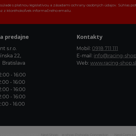
úlade s platnou legislatívou a zásadami ochrany osobných údajov. Súhlas po
az z ktoréhokoľvek informačného emailu.
a predajne
Kontakty
t s.r.o.
Mobil:
0918 711 111
ínska 22,
E-mail:
info@racing-shop
 Bratislava
Web:
www.racing-shop.s
:00 - 16:00
:00 - 16:00
:00 - 16:00
:00 - 16:00
:00 - 16:00
 2026 RACING-SHOP •
NextShop
&
e-shop Pohoda Connector
by
NextCom s.r