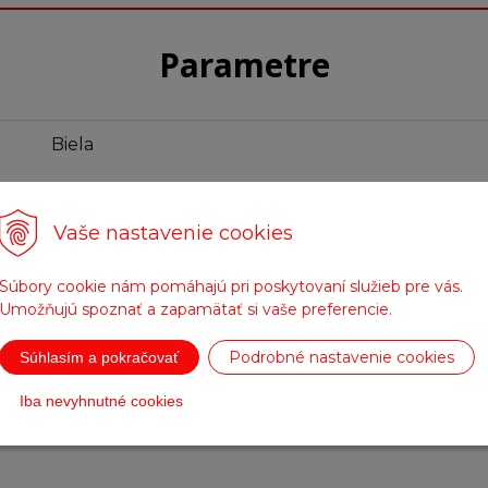
Parametre
Biela
Vaše nastavenie cookies
Fotogaléria
Súbory cookie nám pomáhajú pri poskytovaní služieb pre vás.
Umožňujú spoznať a zapamätať si vaše preferencie.
Podrobné nastavenie cookies
Súhlasím a pokračovať
Iba nevyhnutné cookies