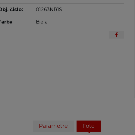
Obj. čislo:
01263NR1S
Farba
Biela
Parametre
Foto