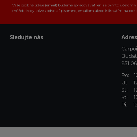
Vaše osobné údaje (email) budeme spracovávať len za týmto účelom v s
môžete kedykoľvek odvolať písomne, emailom alebo kliknutím na odk
Sledujte nás
Adres
Carpoin
Budat
851 06
Po: 12
Ut: 12
St: 12
Št: 12
Pi: 12
©