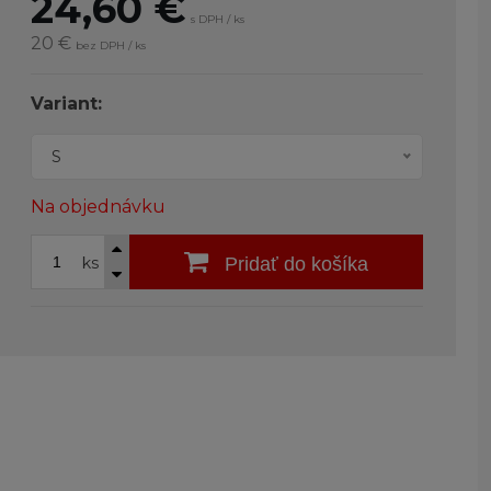
24,60
€
s DPH / ks
20 €
bez DPH / ks
Variant:
S
Na objednávku
ks
Pridať do košíka