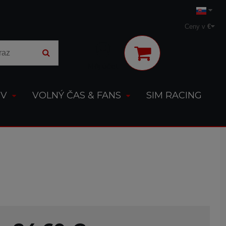
Ceny v
€
Môj účet
OV
VOLNÝ ČAS & FANS
SIM RACING