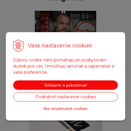
Vaše nastavenie cookies
Súbory cookie nám pomáhajú pri poskytovaní
služieb pre vás. Umožňujú spoznať a zapamätať si
vaše preferencie.
Súhlasím a pokračovať
Obrázok (1)
Podrobné nastavenie cookies
Iba nevyhnutné cookies