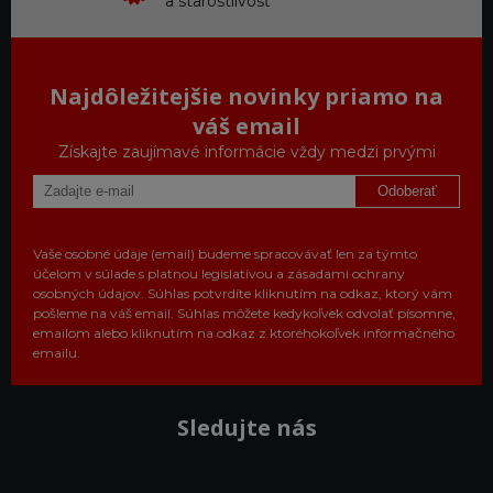
a starostlivosť
Najdôležitejšie novinky priamo na
váš email
Získajte zaujímavé informácie vždy medzi prvými
Odoberať
Vaše osobné údaje (email) budeme spracovávať len za týmto
účelom v súlade s platnou legislatívou a zásadami ochrany
osobných údajov. Súhlas potvrdíte kliknutím na odkaz, ktorý vám
pošleme na váš email. Súhlas môžete kedykoľvek odvolať písomne,
emailom alebo kliknutím na odkaz z ktoréhokoľvek informačného
emailu.
Sledujte nás