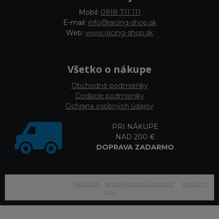
Mobil:
0918 711 111
E-mail:
info@racing-shop.sk
Web:
www.racing-shop.sk
Všetko o nákupe
Obchodné podmienky
Dodacie podmienky
Ochrana osobných údajov
PRI NÁKUPE
NAD 200 €
DOPRAVA ZADARMO
© 2026 RACING-SHOP •
NextShop
&
e-shop Pohoda Connector
by
NextCom
s.r.o.