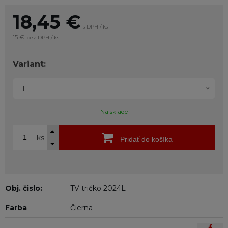
18,45
€
s DPH / ks
15 €
bez DPH / ks
Variant:
L
Na sklade
ks
Pridať do košíka
Obj. čislo:
TV tričko 2024L
Farba
Čierna