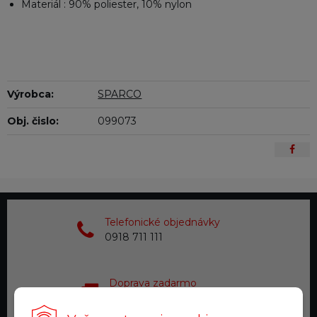
Materiál : 90% poliester, 10% nylon
Výrobca:
SPARCO
Obj. čislo:
099073
Telefonické objednávky
0918 711 111
Doprava zadarmo
pre objednávky nad 200 €