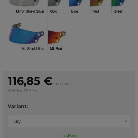
116,85
€
s DPH / ks
95 €
bez DPH / ks
Variant:
číry
Na sklade