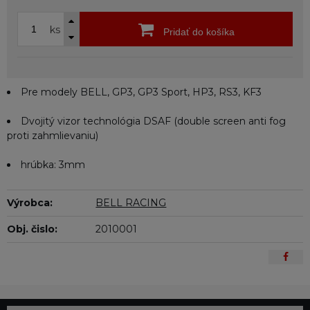
ks
Pridať do košíka
Pre modely BELL, GP3, GP3 Sport, HP3, RS3, KF3
Dvojitý vizor technológia DSAF (double screen anti fog
proti zahmlievaniu)
hrúbka: 3mm
Výrobca:
BELL RACING
Obj. čislo:
2010001