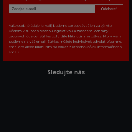
Odoberať
Vaše osobné údaje (email) budeme spracovávať len za týmto
účelom v súlade s platnou legislatívou a zásadami ochrany
osobných údajov. Súhlas potvrdíte kliknutím na odkaz, ktorý vám
pošleme na váš email. Súhlas môžete kedykoľvek odvolať písomne,
emailom alebo kliknutím na odkaz z ktoréhokoľvek informačného
emailu.
Sledujte nás