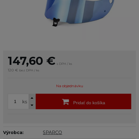
147,60
€
s DPH / ks
120 €
bez DPH / ks
Na objednávku
ks
Pridať do košíka
Výrobca:
SPARCO