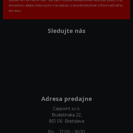
emailom alebo kliknutím na odkaz z ktoréhokoľvek informačného
emailu.
Sledujte nás
Adresa predajne
Carpoint s.r.o.
Budatínska 22,
851 06 Bratislava
Po: 12:00 - 16:00