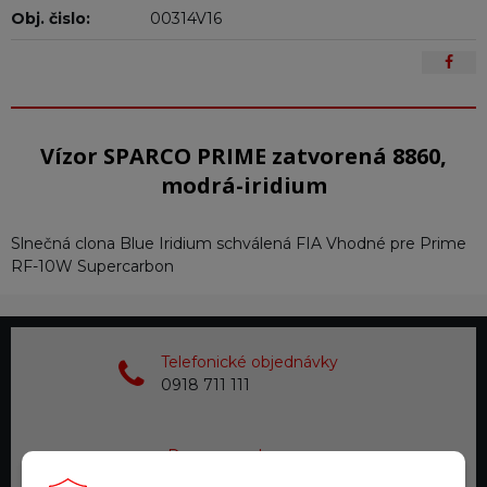
Obj. čislo:
00314V16
Vízor SPARCO PRIME zatvorená 8860,
modrá-iridium
Slnečná clona Blue Iridium schválená FIA Vhodné pre Prime
RF-10W Supercarbon
Telefonické objednávky
0918 711 111
Doprava zadarmo
pre objednávky nad 200 €