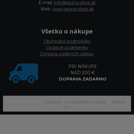
E-mail:
info@racing-shop.sk
Web:
www.racing-shop.sk
Všetko o nákupe
Obchodné podmienky
Dodacie podmienky
Ochrana osobných údajov
PRI NÁKUPE
NAD 200 €
DOPRAVA ZADARMO
© 2026 RACING-SHOP •
NextShop
&
e-shop Pohoda Connector
by
NextCom
s.r.o.