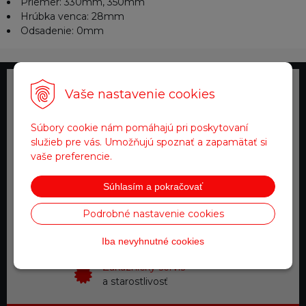
Priemer: 330mm, 350mm
Hrúbka venca: 28mm
Odsadenie: 0mm
Telefonické objednávky
Vaše nastavenie cookies
0918 711 111
Súbory cookie nám pomáhajú pri poskytovaní
služieb pre vás. Umožňujú spoznať a zapamätať si
Doprava zadarmo
vaše preferencie.
pre objednávky nad 200 €
Súhlasím a pokračovať
Tovar na sklade
Podrobné nastavenie cookies
expedujeme do 24 hod.
Iba nevyhnutné cookies
Zákaznícky servis
a starostlivosť