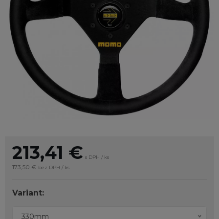
213,41
€
s DPH / ks
173,50 €
bez DPH / ks
Variant:
330mm