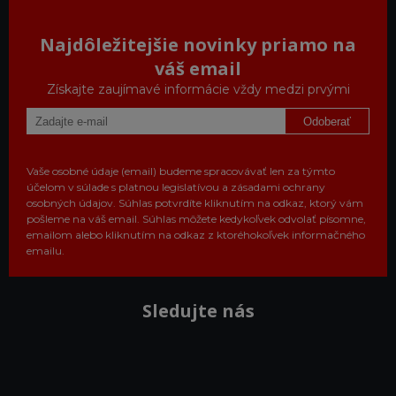
Najdôležitejšie novinky priamo na
váš email
Získajte zaujímavé informácie vždy medzi prvými
Odoberať
Vaše osobné údaje (email) budeme spracovávať len za týmto
účelom v súlade s platnou legislatívou a zásadami ochrany
osobných údajov. Súhlas potvrdíte kliknutím na odkaz, ktorý vám
pošleme na váš email. Súhlas môžete kedykoľvek odvolať písomne,
emailom alebo kliknutím na odkaz z ktoréhokoľvek informačného
emailu.
Sledujte nás