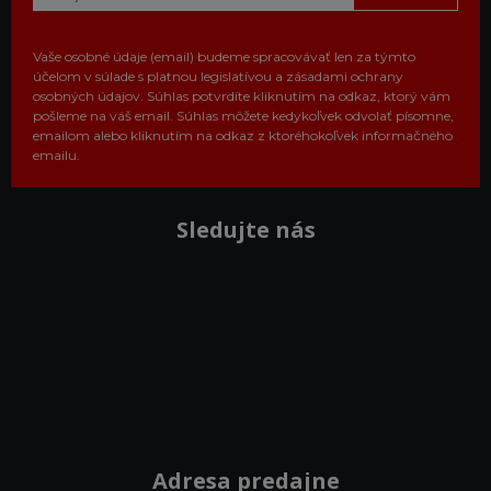
Vaše osobné údaje (email) budeme spracovávať len za týmto
účelom v súlade s platnou legislatívou a zásadami ochrany
osobných údajov. Súhlas potvrdíte kliknutím na odkaz, ktorý vám
pošleme na váš email. Súhlas môžete kedykoľvek odvolať písomne,
emailom alebo kliknutím na odkaz z ktoréhokoľvek informačného
emailu.
Sledujte nás
Adresa predajne