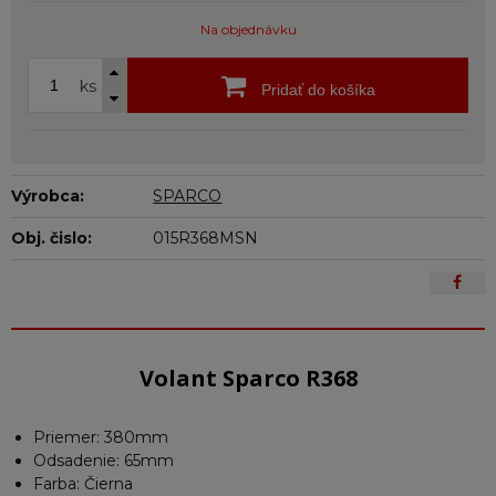
Na objednávku
ks
Pridať do košíka
Výrobca:
SPARCO
Obj. čislo:
015R368MSN
Volant Sparco R368
Priemer: 380mm
Odsadenie: 65mm
Farba: Čierna