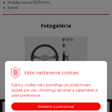
Hrúbka venca 32/30mm
Semiš
Fotogaléria
Vaše nastavenie cookies
Obrázok (1)
Súbory cookie nám pomáhajú pri poskytovaní
služieb pre vás. Umožňujú spoznať a zapamätať si
vaše preferencie.
Súhlasím a pokračovať
Telefonické objednávky