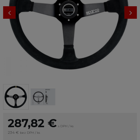
287,82
€
s DPH / ks
234 €
bez DPH / ks