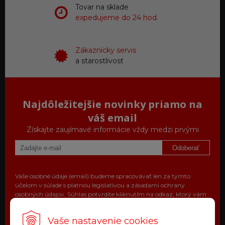
Tovar na sklade
expedujeme do 24 hod.
Zákaznícky servis
a starostlivosť
Najdôležitejšie novinky priamo na
váš email
Získajte zaujímavé informácie vždy medzi prvými
Odoberať
Vaše osobné údaje (email) budeme spracovávať len za týmto
účelom v súlade s platnou legislatívou a zásadami ochrany
osobných údajov. Súhlas potvrdíte kliknutím na odkaz, ktorý vám
pošleme na váš email. Súhlas môžete kedykoľvek odvolať písomne,
emailom alebo kliknutím na odkaz z ktoréhokoľvek informačného
Vaše nastavenie cookies
emailu.