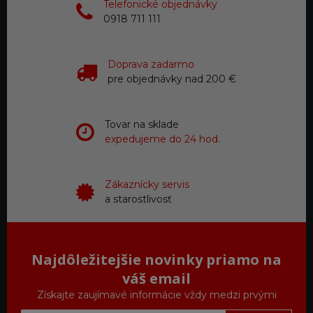
Telefonické objednávky
0918 711 111
Doprava zadarmo
pre objednávky nad 200 €
Tovar na sklade
expedujeme do 24 hod.
Zákaznícky servis
a starostlivosť
Najdôležitejšie novinky priamo na
váš email
Získajte zaujímavé informácie vždy medzi prvými