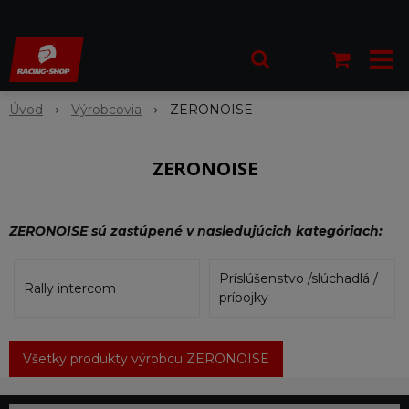
Úvod
Výrobcovia
ZERONOISE
ZERONOISE
ZERONOISE sú zastúpené v nasledujúcich kategóriach:
Príslúšenstvo /slúchadlá /
Rally intercom
prípojky
Všetky produkty výrobcu ZERONOISE