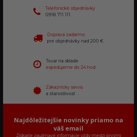
Telefonické objednávky
0918 711 111
Doprava zadarmo
pre objednávky nad 200 €
Tovar na sklade
expedujeme do 24 hod.
Zákaznícky servis
a starostlivosť
Najdôležitejšie novinky priamo na
váš email
Získajte zaujímavé informácie vždy medzi prvými