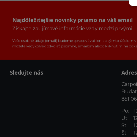
Najdôležitejšie novinky priamo na váš email
Získajte zaujímavé informácie vždy medzi prvými
Vaše osobné údaje (email) budeme spracovávať len za týmto účelom v s
môžete kedykoľvek odvolať písomne, emailom alebo kliknutím na odk
Sledujte nás
Adres
Carpoin
Budat
851 06
Po: 12
Ut: 12
St: 12
Št: 12