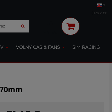
Ceny v
€
Môj účet
OV
VOLNÝ ČAS & FANS
SIM RACING
p 70mm