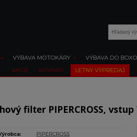
VÝBAVA MOTOKÁRY
VÝBAVA DO BOX
AKCIE
NOVINKY
LETNÝ VÝPREDAJ
hový filter PIPERCROSS, vstu
Výrobca:
PIPERCROSS