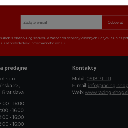
Odoberať
úlade s platnou legislatívou a zásadami ochrany osobných údajov. Súhlas po
az z ktoréhokoľvek informačného emailu.
a predajne
Kontakty
t s.r.o.
Mobil:
0918 711 111
ínska 22,
E-mail:
info@racing-shop
 Bratislava
Web:
www.racing-shop.s
:00 - 16:00
:00 - 16:00
:00 - 16:00
:00 - 16:00