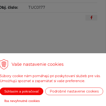
Obj. čislo:
TUC0177
Vaše nastavenie cookies
Súbory cookie nám pomáhajú pri poskytovaní služieb pre vás.
Umožňujú spoznať a zapamätať si vaše preferencie.
Doprava zadarmo
Tovar na sklade
Podrobné nastavenie cookies
Súhlasím a pokračovať
pre objednávky nad
expedujeme do 24
200 €
hod.
Iba nevyhnutné cookies