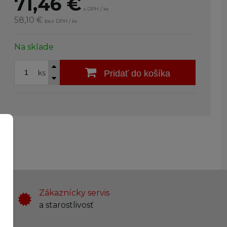
71,46
€
s DPH / ks
58,10 €
bez DPH / ks
Na sklade
ks
Pridať do košíka
Zákaznícky servis
a starostlivosť