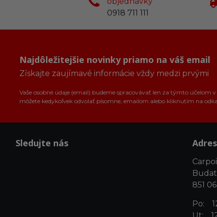
objednávky
0918 711 111
Najdôležitejšie novinky priamo na váš email
Získajte zaujímavé informácie vždy medzi prvými
Vaše osobné údaje (email) budeme spracovávať len za týmto účelom v s
môžete kedykoľvek odvolať písomne, emailom alebo kliknutím na odk
Sledujte nás
Adres
Carpoin
Budat
851 06
Po: 12
Ut: 12