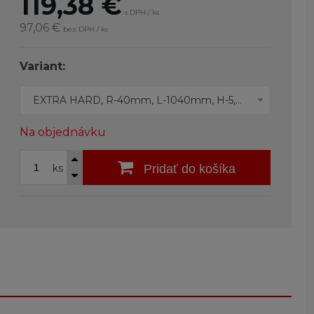
119,38
€
s DPH / ks
97,06 €
bez DPH / ks
Variant:
EXTRA HARD, R-40mm, L-1040mm, H-5,0mm
Na objednávku
ks
Pridať do košíka