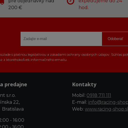
pre objednávky nad
expedujeme do 24
200 €
hod.
Odoberať
úlade s platnou legislatívou a zásadami ochrany osobných údajov. Súhlas po
az z ktoréhokoľvek informačného emailu.
a predajne
Kontakty
t s.r.o.
Mobil:
0918 711 111
ínska 22,
E-mail:
info@racing-shop
 Bratislava
Web:
www.racing-shop.s
:00 - 16:00
:00 - 16:00