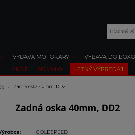
VÝBAVA MOTOKÁRY
VÝBAVA DO BOX
AKCIE
NOVINKY
LETNÝ VÝPREDAJ
ty
Zadná oska 40mm, DD2
Zadná oska 40mm, DD2
Výrobca:
GOLDSPEED