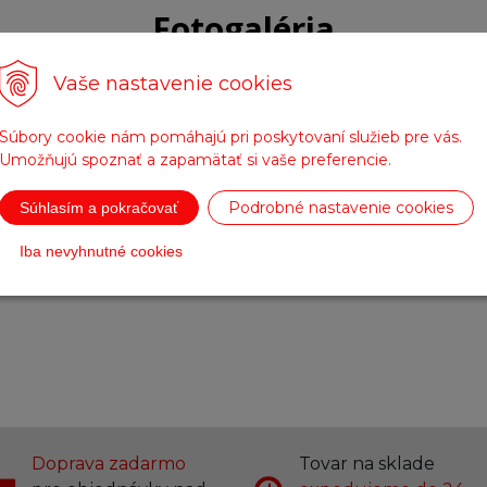
Fotogaléria
Vaše nastavenie cookies
Súbory cookie nám pomáhajú pri poskytovaní služieb pre vás.
Umožňujú spoznať a zapamätať si vaše preferencie.
Podrobné nastavenie cookies
Súhlasím a pokračovať
Iba nevyhnutné cookies
Doprava zadarmo
Tovar na sklade