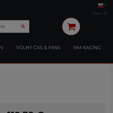
Ceny v
€
Môj účet
OV
VOLNÝ ČAS & FANS
SIM RACING