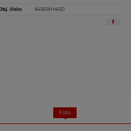
Obj. čislo:
64160XH40D
Foto