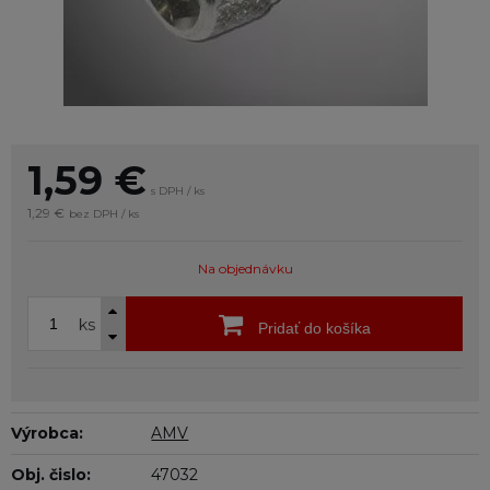
1,59
€
s DPH / ks
1,29 €
bez DPH / ks
Na objednávku
ks
Pridať do košíka
Výrobca:
AMV
Obj. čislo:
47032