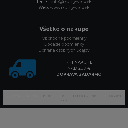
E-mail:
info@racing-shop.sk
Web:
www.racing-shop.sk
Všetko o nákupe
Obchodné podmienky
Dodacie podmienky
Ochrana osobných údajov
PRI NÁKUPE
NAD 200 €
DOPRAVA ZADARMO
© 2026 RACING-SHOP •
NextShop
&
e-shop Pohoda Connector
by
NextCom
s.r.o.