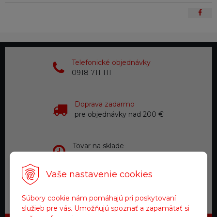
Telefonické objednávky
0918 711 111
Doprava zadarmo
pre objednávky nad 200 €
Tovar na sklade
expedujeme do 24 hod.
Vaše nastavenie cookies
Zákaznícky servis
a starostlivosť
Súbory cookie nám pomáhajú pri poskytovaní
služieb pre vás. Umožňujú spoznať a zapamätať si