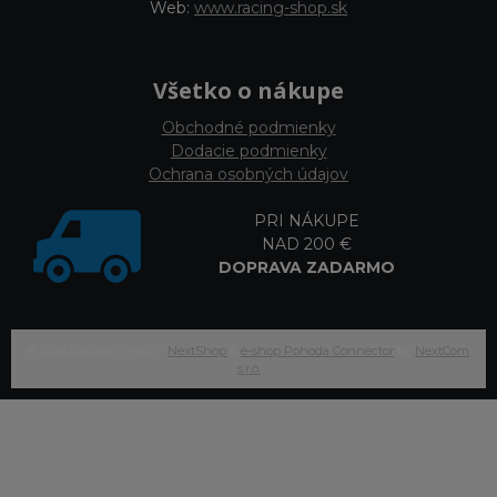
Web:
www.racing-shop.sk
Všetko o nákupe
Obchodné podmienky
Dodacie podmienky
Ochrana osobných údajov
PRI NÁKUPE
NAD 200 €
DOPRAVA ZADARMO
© 2026 RACING-SHOP •
NextShop
&
e-shop Pohoda Connector
by
NextCom
s.r.o.