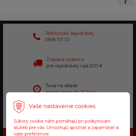
Telefonické objednávky
0918 711 111
Doprava zadarmo
pre objednávky nad 200 €
Tovar na sklade
expedujeme do 24 hod.
Vaše nastavenie cookies
Zákaznícky servis
a starostlivosť
Súbory cookie nám pomáhajú pri poskytovaní
služieb pre vás. Umožňujú spoznať a zapamätať si
vaše preferencie.