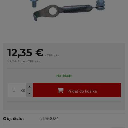
12,35
€
s DPH / ks
10,04 €
bez DPH / ks
Na sklade
ks
Pridať do košíka
Obj. čislo:
RRS0024