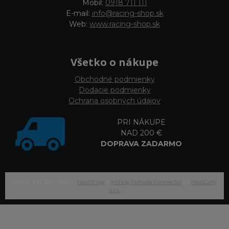
Mobil:
0918 711 111
E-mail:
info@racing-shop.sk
Web:
www.racing-shop.sk
Všetko o nákupe
Obchodné podmienky
Dodacie podmienky
Ochrana osobných údajov
PRI NÁKUPE
NAD 200 €
DOPRAVA ZADARMO
© 2026 RACING-SHOP •
NextShop
&
e-shop Pohoda Connector
by
NextCom
s.r.o.