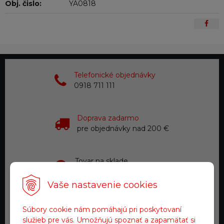
Obj. čislo:
YA0818
Telefonické objednávky
0918 711 111
Doprava zadarmo
pre objednávky nad 200 €
Tovar na sklade
expedujeme do 24 hod.
Vaše nastavenie cookies
Zákaznícky servis
Súbory cookie nám pomáhajú pri poskytovaní
a starostlivosť
služieb pre vás. Umožňujú spoznať a zapamätať si